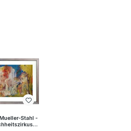
Mueller-Stahl -
hheitszirkus -
al Lithografie -