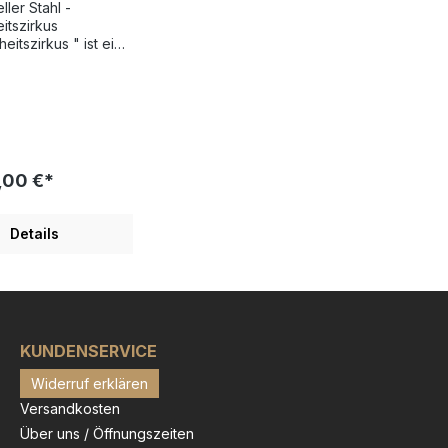
ller Stahl -
mitiert und
itszirkus
ndsigniert
eitszirkus " ist eine
ithografie des
schen
ssas Mueller-Stahl,
und handsigniert. Die
 Kunst des Armin
tahl wird von
, Kunstkennern und
,00 €*
och geschätzt. Ein
er Teil seiner
llt Portraits von
Details
n Persönlichkeiten
raktere aus seinen
r. Seine Grafiken
ist eng mit seiner
 Filmset oder der
dersetzung mit
KUNDENSERVICE
hen Vorlagen in
Widerruf erklären
g. Ideen für neue
s bezieht der
Versandkosten
vor allem aus der
Über uns / Öffnungszeiten
r Malerei und der