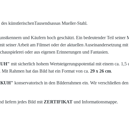
ck des künstlerischenTausendsassas Mueller-Stahl.
nstkennern und Käufern hoch geschätzt. Ein bedeutender Teil seiner Mo
it seiner Arbeit am Filmset oder der aktuellen Auseinandersetzung mit 
Schauspielerei oder aus eigenen Erinnerungen und Fantasien.
KUH"
mit sicherlich hohem Wertsteigerungspotential
mit einem ca. 1,5 
 Mit Rahmen hat das Bild hat ein Format von ca.
29 x 26 cm
.
 KUH"
konservatorisch in den Bilderrahmen ein. Wir verschließen de
d liefern jedes Bild mit
ZERTIFIKAT
und Informationsmappe.