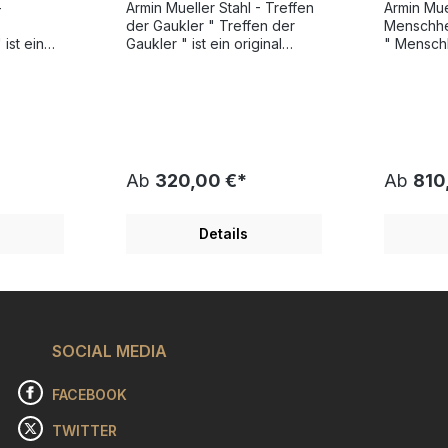
-
Armin Mueller Stahl - Treffen
Armin Mue
und
Pigmentdruck -
li
der Gaukler " Treffen der
Menschhe
ert
limitiert und
ha
 ist eine
Gaukler " ist ein original
" Menschh
des
Pigmentdruck des
original L
handsigniert
künstlerischen
künstleri
er-Stahl,
Tausendsassas Mueller-Stahl,
Tausendsa
niert. Die
limitiert und handsigniert. Die
limitiert 
 Armin
originäre Kunst des Armin
originäre
von
Mueller-Stahl wird von
Mueller-S
nern und
Kritikern, Kunstkennern und
Kritikern
Ab
320,00 €*
Ab
810
tzt. Ein
Käufern hoch geschätzt. Ein
Käufern h
iner
bedeutender Teil seiner
bedeutend
ts von
Motive stellt Portraits von
Motive ste
Details
chkeiten
bekannten Persönlichkeiten
bekannte
s seinen
oder Charaktere aus seinen
oder Cha
afiken
Filmen dar. Seine Grafiken
Filmen da
t seiner
stehen meist eng mit seiner
stehen me
der der
Arbeit am Filmset oder der
Arbeit am
aktuellen
aktuellen
 mit
SOCIAL MEDIA
Auseinandersetzung mit
Auseinan
en in
literarischen Vorlagen in
literarisc
ür neue
Verbindung. Ideen für neue
Verbindun
FACEBOOK
er
Bildsujets bezieht der
Bildsujet
us der
Künstler vor allem aus der
Künstler 
TWITTER
und der
Musik, der Malerei und der
Musik, de