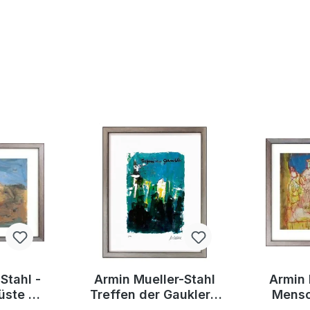
Stahl -
Armin Mueller-Stahl
Armin 
üste -
Treffen der Gaukler -
Mensc
rafie -
Original
Origin