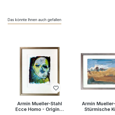
Das könnte Ihnen auch gefallen
Armin Mueller-Stahl
Armin Mueller-
Ecce Homo - Original
Stürmische K
Pigmentdruck -
Original Lithog