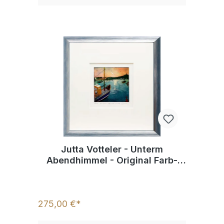
Jutta Votteler - Unterm
Abendhimmel - Original Farb-
Radierung - limitiert und
handsigniert INKL.
BILDERRAHMEN
275,00 €*