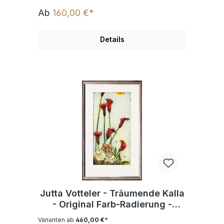
Ab
160,00 €*
Details
Jutta Votteler - Träumende Kalla
- Original Farb-Radierung -
limitiert und handsigniert
Varianten ab
460,00 €*