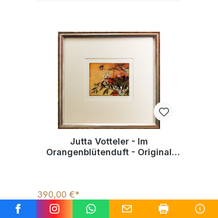
Jutta Votteler - Im
Orangenblütenduft - Original
Farb-Radierung - limitiert und
handsigniert
390,00 €*