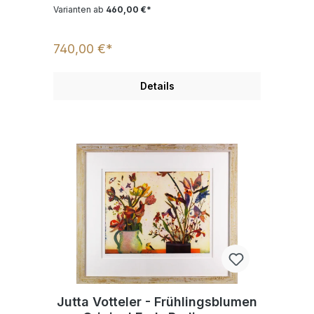
Farb-Radierung - limitiert und
Varianten ab
460,00 €*
handsigniert
740,00 €*
Details
Jutta Votteler - Frühlingsblumen