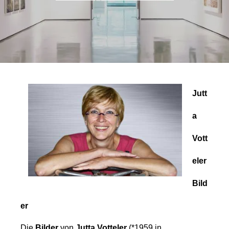
Jutt
a
Vott
eler
Bild
er
Die
Bilder
von
Jutta Votteler
(*1959 in