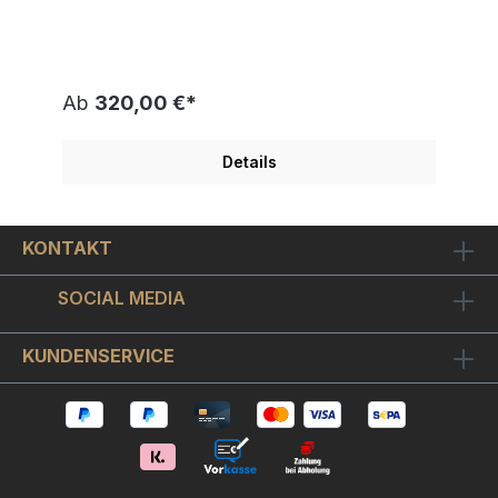
Käufern hoch geschätzt. Ein bedeutender Teil
seiner Motive stellt Portraits von bekannten
Persönlichkeiten oder Charaktere aus seinen
Filmen dar. Seine Grafiken stehen meist eng mit
seiner Arbeit am Filmset oder der aktuellen
Ab
320,00 €*
Auseinandersetzung mit literarischen Vorlagen in
Verbindung. Ideen für neue Bildsujets bezieht der
Künstler vor allem aus der Musik, der Malerei und
Details
der Schauspielerei oder aus eigenen
Erinnerungen und Fantasien. " VIER FRAUEN " hat
ein Blattformat 35x45cm. Die weltweit limitierte
Auflage beträgt nur 180 Exemplare. Die gezeigte
KONTAKT
Nummerierung ist ein Beispiel. Sie erhalten ein
Exemplar aus der Auflage. Sie können dieses
außergewöhnliche Kunstwerk mit sicherlich hohem
SOCIAL MEDIA
Wertsteigerungspotential auch mit einem ca.
2cm breiten schicken Bilderrahmen
in Echtsilberoptik aus unserem eigenen Rahmen-
KUNDENSERVICE
Studio bestellen. Mit Rahmen hat das Bild hat ein
Format von ca. 40x50 cm. Selbstverständlich
bauen wir Ihr Mueller-Stahl Bild "Vier Frauen"
konservatorisch in den Bilderrahmen ein. Wir
verschließen die Rahmen staubfrei und dichten sie
gegen Staub und Insekten dauerhaft in Galerie
Qualität ab. Wir sind offiziell autorisierte Armin