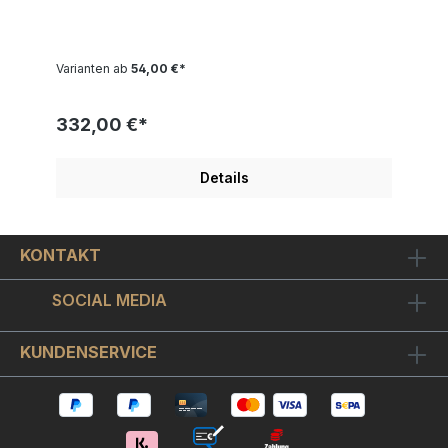
Perthes-lès-Hurlus, Champagne) wie Innenhof des
Landhauses in St. Germain als modernes
Leinwandbild in ihrer Wunschgrösse.August Macke
war einer der bekanntesten deutschen Maler des
Varianten ab
54,00 €*
Expressionismus und wirkte in diesem
Zusammenhang auch an den beiden
Ausstellungen des Blauen Reiters mit. In den rund
332,00 €*
zehn Jahren seines künstlerischen Wirkens schuf
Macke ein vielfältiges Werk, das zahlreiche
Einflüsse von Kunstströmungen seiner Zeit
Details
widerspiegelt. Der heute für Macke typische Stil ist
geprägt von der Wirkung des Lichts und der
Verwendung leuchtender und miteinander
harmonierender Farben. Die Gemälde, deren
KONTAKT
Bildthemen teilweise auch von Auslandsreisen wie
beispielsweise nach Nordafrika geprägt sind,
wirken leicht und heiter.Wählen Sie oben Ihre
SOCIAL MEDIA
Wunschgröße aus und bestellen sich August
Macke - Innenhof des Landhauses in St. Germain
auf Keilrahmen aufgespannt in einer ganz
KUNDENSERVICE
vorzüglichen Qualität. Ab 60cm Bildgröße spannen
wir das Bild auf einen 3cm extrahohen und stabilen
Keilrahmen auf. Kleinere Formate bekommen einen
2cm normalhohen Keilrahmen. Die Kanten des
Bildes sind auch bedruckt und um unsere