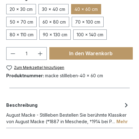
20 x 30 cm
30 x 40 cm
40 x 60 cm
50 x 70 cm
60 x 80 cm
70 x 100 cm
80 x 110 cm
90 x 130 cm
100 x 140 cm
In den Warenkorb
Zum Merkzettel hinzufügen
Produktnummer:
macke stillleben-40 x 60 cm
Beschreibung
August Macke - Stillleben Bestellen Sie berühmte Klassiker
von August Macke (*1887 in Meschede, †1914 bei P…
Mehr