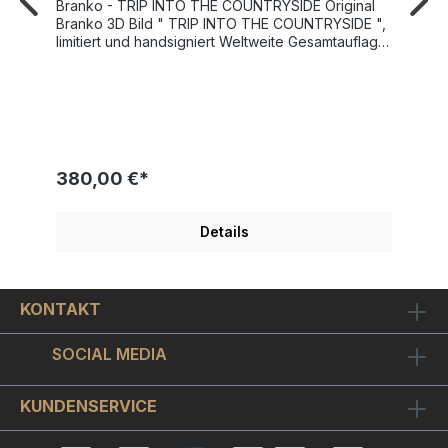
Branko - TRIP INTO THE COUNTRYSIDE Original
Branko 3D Bild " TRIP INTO THE COUNTRYSIDE ",
limitiert und handsigniert Weltweite Gesamtauflage
350 Stück Verso mit Echtheitshologramm versehen
Mit Echtheitszertifikat und Informationsmappe zum
Kunstwerk Die Veröffentlichung von " TRIP INTO
THE COUNTRYSIDE " erfolgte 2018 Bildgröße mit
Passepartout 20x24 cm Bilderrahmen optional
wählbar Kauf mit Preisgarantie In diesem herrlichen
gute Laune Bild lädt uns Pop Art Künstler Branko in
380,00 €*
seine bunte Welt ein. In "TRIP INTO THE
COUNTRYSIDE" sehen wir eine Familie beim
Camping. Die Rohrkolben im Vordergrund des
Details
Motivs deuten Natur pur und Erholung an. Aber
natürlich können die Kinder auch den Drachen
steigen lassen und einen riesen Spaß haben.
Einfach klasse, sich an den liebevoll gestalteten
KONTAKT
Details zu erfreuen. Bei den Motiven von Branko
hat man es oft mit verrückten und farbenfrohen
Figuren zu tun, was bereits viele Fans und
SOCIAL MEDIA
Sammler zu schätzen wissen.Wir empfehlen zu
" TRIP INTO THE COUNTRYSIDE " den schicken
Holz-Bilderrahmen in Silber mit passenden
KUNDENSERVICE
farbigen Außenkanten. Der Bilderrahmen wurde
von uns mit hochwertigem Museumsglas versehen.