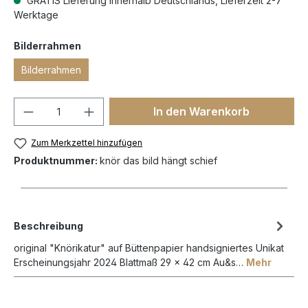
GRATIS Lieferung innerhalb Deutschlands, Lieferzeit 2-7
Werktage
Bilderrahmen
Bilderrahmen
In den Warenkorb
Zum Merkzettel hinzufügen
Produktnummer:
knör das bild hängt schief
Beschreibung
original "Knörikatur" auf Büttenpapier handsigniertes Unikat
Erscheinungsjahr 2024 Blattmaß 29 x 42 cm Au&s…
Mehr