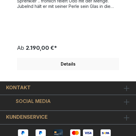
Sprenkler .. fröhlich feiert Udo mit der Menge.
Jubelnd hält er mit seiner Perle sein Glas in die
Höhe.Udo Lindenberg stimmt uns zum Start der
Fußball-Europa-Meisterschaft ein und sein Motto
für unsere Jungs ist ganz klar: "SKY IS THE LIMIT".
Der Maler Udo Lindenberg hat dieses exklusive
Kunstwerk auf dickes Büttenpapier mit einer
Motivgröße von 42x56 cm als original Siebdruck
gearbeitet. Die Auflage von "SKY IS THE LIMIT" ist
Ab
2.190,00 €*
vom Künstler handsigniert und auf nur 300
Exemplare weltweit limitiert und einzeln
nummeriert. Die gezeigte Nummerierung ist nur ein
Details
Beispiel. Sie erhalten ein Exemplar aus der
Auflage. Einen geschmackvollen Bilderrahmen
wählen Sie bitte oben in der Auswahlbox: einen
zeitlosen Silberrahmen in Echtsilberoptik mit
KONTAKT
Passepartout oder einen besonders schicken ca.
3 cm breiten silbernen Holz-Bilderrahmen mit
farblich passenden Innen-und Außenkanten,
SOCIAL MEDIA
Passepartout sowie bruchfestem Bilderglas.
Gerahmt hat dieses Meisterwerk das stattliche
Format von ca. 77x64 cm. Wir empfehlen Ihnen
KUNDENSERVICE
Museumsglas hinzuzuwählen. Museumsglas für
Bilder ist, wie Brillengläser oder Kameralinsen,
optisch vergütet und entspiegelt. Es hat einen UV-