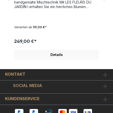
handgemalte Mischtechnik Mit LES FLEURS DU
JARDIN I erhalten Sie ein herrliches Blumen
Stilleben von Karin Melé. In ihrer Serie "Nature and
Soul" kombiniert die Künstlerin warme Erdtöne mit
gekalkten Farbflächen und erschafft damit eine
außergewöhnliche Spannung zwischen einer
Varianten ab
59,00 €*
warmen, heimelig anmutenden Atmosphäre und
moderner Sachlichkeit.Karin Melé baut Ihre Bilder
aus unzähligen untereinanderliegenden
249,00 €*
Farbschichten auf, die dann kunstvoll mit Schabe
Techniken wieder hervorgeholt werden. So
kreiert die Künstlerin spannende Farblandschaften
Details
mit einem plastischen 3D-Effekt. Diese neue
Stilrichtung ist wirklich außergewöhnlich und Sie
werden sich sicherlich immer wieder an der ganz
eigenen Ausdruckskraft dieses Kunstwerkes
KONTAKT
erfreuen.LES FLEURS DU JARDIN I ist in einer
Mixed Media Technik auf Leinwand gearbeitet.
Jedes Exemplar ist individuell gestaltet (da jedes
SOCIAL MEDIA
von der Künstlerin noch einmal gesondert von
Hand überarbeitet wurde), handsigniert und auf
nur 99 Exemplare limitiert verteilt auf alle
KUNDENSERVICE
Bildformate. Das Bild wird auf einen Keilrahmen
aufgespannt, fix und fertig zum Aufhängen. Zu
jedem Karin Melé Leinwandbild erhalten Sie auch