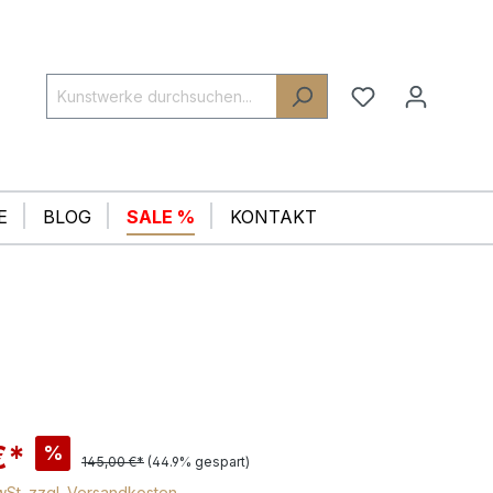
E
BLOG
SALE %
KONTAKT
€*
%
145,00 €*
(44.9% gespart)
MwSt. zzgl. Versandkosten