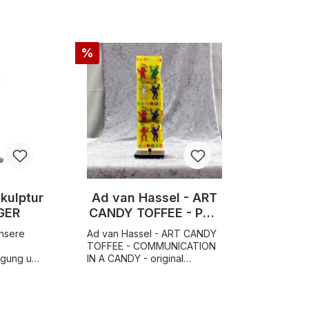
%
Skulptur
Ad van Hassel - ART
GER
CANDY TOFFEE - POP
ART
Unsere
Ad van Hassel - ART CANDY
COMMUNICATION IN
TOFFEE - COMMUNICATION
A CANDY gelb -
egung und
IN A CANDY - original
 Deko-
handgemachte Art Candy-
original
 auf dem
Skulptur Die Art Candy
handgemachte ART
Toffees / Liquid Pop Art von
CANDY SKULPTUR
fwendiger
Ad van Hassel und Michael