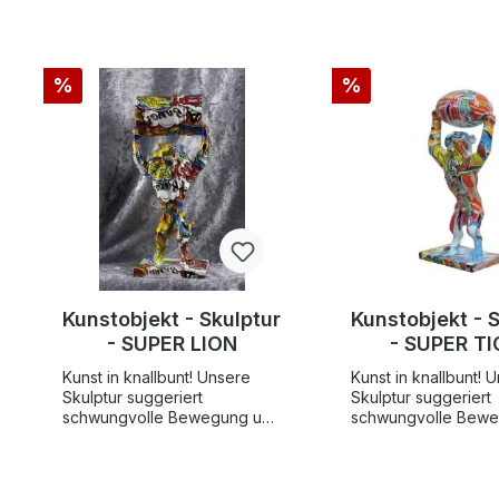
%
%
Kunstobjekt - Skulptur
Kunstobjekt - 
- SUPER LION
- SUPER TI
Kunst in knallbunt! Unsere
Kunst in knallbunt! 
Skulptur suggeriert
Skulptur suggeriert
schwungvolle Bewegung und
schwungvolle Bew
wird zum modernen Deko-
wird zum modernen
Akzent daheim oder auf dem
Akzent daheim oder
Schreibtisch. Diese exklusive
Schreibtisch. Diese exklusive
Skulptur wird in aufwendiger
Skulptur wird in au