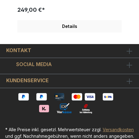
charakteristischen Raaben nicht fehlen. Ob die
Wahrheit im Wein zu finden ist, kann nur eine
249,00 €*
ausgiebige Schnabelprobe beantworten. Sie
erhalten zu "Pyramidale Schnabelprobe in
Rot" einen ca. 2 cm breiten schicken Bilderrahmen
Details
in Silber mit roten Details mit bruchfestem
Acrylglas. Mit Rahmen hat das Bild ein Außenformat
von ca. 32x62cm. Wir sind offiziell autorisierte
Michael Ferner Galerie und liefern jedes Bild
KONTAKT
mit ZERTIFIKAT und Informationsmappe. Weitere
Michael Ferner Bilder finden Sie hier!
SOCIAL MEDIA
KUNDENSERVICE
* Alle Preise inkl. gesetzl. Mehrwertsteuer zzgl.
Versandkosten
und ggf. Nachnahmegebühren, wenn nicht anders angegeben.