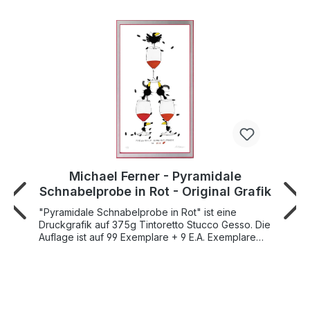
Michael Ferner - Pyramidale
Schnabelprobe in Rot - Original Grafik
"Pyramidale Schnabelprobe in Rot" ist eine
Druckgrafik auf 375g Tintoretto Stucco Gesso. Die
Auflage ist auf 99 Exemplare + 9 E.A. Exemplare
limitiert und handsigniert Der Österreicher Michael
Ferner ist seit 1997 als freischaffender Künstler in
Salzburg tätig. Er ist außerdem Maler, Zeichner,
Illustrator, Karikaturist und Kabarettist. Auch in
"Pyramidale Schnabelprobe in Rot" dürfen seine