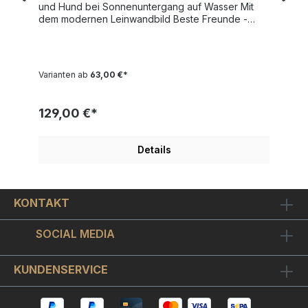
und Hund bei Sonnenuntergang auf Wasser Mit
dem modernen Leinwandbild Beste Freunde -
Elefant und Hund bei Sonnenuntergang auf
Wasser erwerben Sie ein buntes und inspiratives
Motiv z.B. für gute Freunde zum Verschenken.
Einfach herzerwärmend, wie der kleine Hund und
Varianten ab
63,00 €*
sein bester Freund, der große Elefant, gemeinsam
Richtung Sonnenuntergang blicken.Wählen Sie
oben Ihre Wunschgröße aus und bestellen
129,00 €*
sich Beste Freunde - Elefant und Hund bei
Sonnenuntergang auf Wasser auf Keilrahmen
aufgespannt in einer ganz vorzüglichen Qualität.
Details
Ab 60cm Bildgröße spannen wir Beste Freunde -
Elefant und Hund bei Sonnenuntergang auf
Wasser auf einen 3cm extrahohen und stabilen
Keilrahmen auf. Kleinere Formate bekommen einen
KONTAKT
2cm normalhohen Keilrahmen. Die Kanten des
Bildes sind auch bedruckt und um unsere
Leinwandbilder besonders langlebig zu machen,
SOCIAL MEDIA
versehen wir sie mit einer schützenden
Firnißschicht.
KUNDENSERVICE