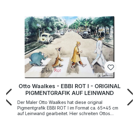
Otto Waalkes - EBBI ROT I - ORIGINAL
PIGMENTGRAFIK AUF LEINWAND
Der Maler Otto Waalkes hat diese original
Pigmentgrafik EBBI ROT I im Format ca. 65x45 cm
auf Leinwand gearbeitet. Hier schreiten Ottos
Schöpfungen Ottifant, Faultier Sid aus der "Ice
Age"-Filmreihe und Zwerg Bubi aus dem Film "7
Zwerge - Männer allein im Wald" angeführt von
ihrem Schöpfer über den berühmten Zebrastreifen