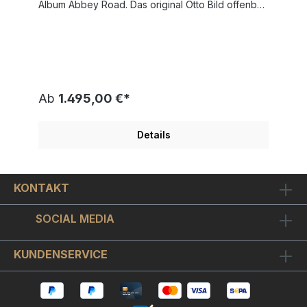
Album Abbey Road. Das original Otto Bild offenbart
die ganze Liebenswürdigkeit des Künstlers,
seinen heiteren hintersinnigen Humor und sein
charmantes Wesen. Auf dem berühmtesten
Zebrastreifen der Musikgeschichte tummeln sich
die vier Pilzköpfe aus Liverpool, allesamt
kongenial verkörpert von Otto's Ottifanten. John
Lennon rechts vorneweg ist natürlich ganz in Weiß
Ab
1.495,00 €*
gekleidet, dahinter Ringo Starr mit Bart, gefolgt
von Paul McCartney mit seiner
geheimnisumwitterten Zigarette und ganz links
Details
George Harrison, der "stille" Beatle. Der Maler
Otto Waalkes hat die Zeichnung " EBBI ROT " im
Format 50x65cm auf dickes Büttenpapier als
original Siebdruck gearbeitet. Sie erhalten ein
KONTAKT
exklusives Exemplar, die Edition ist auf 200 Stück
weltweit limitiert. Jedes Motiv ist vom Künstler
handsigniert und einzeln nummeriert. Einen
SOCIAL MEDIA
geschmackvollen Bilderrahmen wählen Sie bitte
oben in der Auswahlbox. Sie erhalten einen ca. 2
cm edlen silbernen Holz-Bilderrahmen mit
KUNDENSERVICE
passenden farbigen Innen-und Außenkanten,
Schrägschnitt-Passepartout sowie bruchfestem
Bilderglas. Mit dem Rahmen hat " EBBI ROT
" ein Format von ca. 67,5x81 cm. Weitere Otto