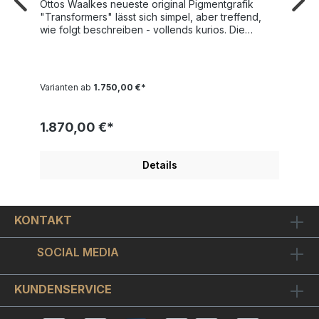
Ottos Waalkes neueste original Pigmentgrafik
"Transformers" lässt sich simpel, aber treffend,
wie folgt beschreiben - vollends kurios. Die
Erfolgsformel zu diesem außergewöhnlichen
Kunstwerk lautet: 50% Automobil, 50% Ottifant,
aber zu 100% ein gelungener Blickfang. Halb
Maschine und halb Ottifant präsentiert sich uns hier
Varianten ab
1.750,00 €*
in satten Grautönen und in einem Motivmaß von
50x40 cm ein besonders außergewöhnlicher
Vertreter der liebenswerten Dickhäuter. Sie
1.870,00 €*
erhalten ein exklusives Exemplar von
"Transformers", die Edition ist auf nur 199
Leinwandbilder weltweit limitiert. Jedes Motiv ist
Details
vom Künstler handsigniert und einzeln nummeriert.
Einen geschmackvollen Bilderrahmen wählen Sie
bitte oben in der Auswahlbox. Mit dem edlen
Schattenfugenrahmen hat das Bild von Otto
KONTAKT
Waalkes ein Format von ca. 55x45 cm. Weitere
Otto Waalkes Bilder Kunst Malerei und
Zeichnungen finden Sie hier
SOCIAL MEDIA
KUNDENSERVICE