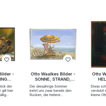
ilder -
Otto Waalkes Bilder -
Otto W
KING
SONNE, STRAND,
HEL
ÖWEN) -
OTTIFANT- Original
Origi
lick der
Der diesjährige Sommer
Etwas sc
l
Leinwand-
Pi
gilt hier
kehrt uns zwar bereits den
verdutzt 
k auf
Pigmentgrafik
ha
llig
Rücken, die heitere
kleine Ott
nig der
Stimmung geht uns jedoch
kriecheris
d,
handsigniert
 mit
lange noch nicht verloren.
unter dem
ert