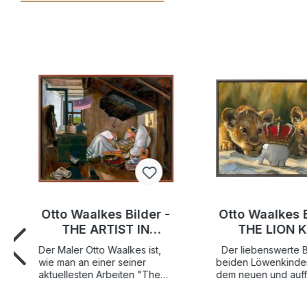
Otto Waalkes Bilder -
Otto Waalkes B
THE ARTIST IN
THE LION 
RESIDENCE - Original
(KÖNIG DER L
Der Maler Otto Waalkes ist,
Der liebenswerte B
Leinwand-
Origina
wie man an einer seiner
beiden Löwenkinder 
Pigmentgrafik
Pigmentgrafi
aktuellesten Arbeiten "The
dem neuen und auffä
Artist in Residence" deutlich
ungewöhnlichen "Kö
handsigniert
Leinwan
erkennen kann, auch der
Löwen"...klein, grau,
handsigni