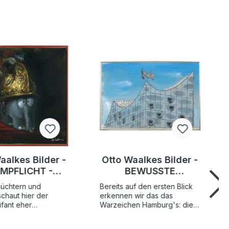
aalkes Bilder -
Otto Waalkes Bilder -
MPFLICHT -
BEWUSSTE
nal Leinwand-
ZWECKENTFREMDUN
hüchtern und
Bereits auf den ersten Blick
gmentgrafik
G - Original
schaut hier der
erkennen wir das das
ndsigniert
Pigmentgrafik
ifant eher
Warzeichen Hamburg's: die
ch statt kriegerisch
architektonische Mischung
 verziehrten
aus historischer Industrie und