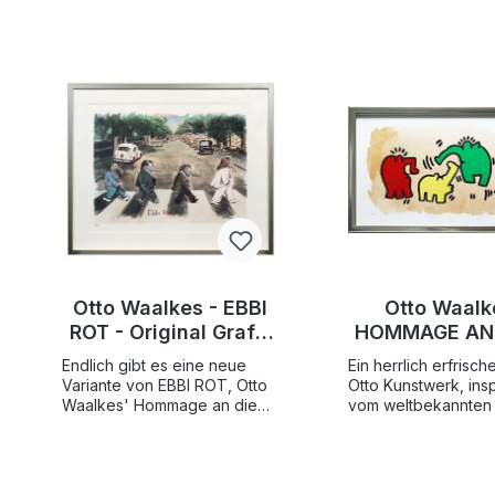
Otto Waalkes - EBBI
Otto Waalk
ROT - Original Grafik
HOMMAGE AN 
auf Büttenpapier,
HARING - Ori
Endlich gibt es eine neue
Ein herrlich erfrisc
handsigniert
Grafik a
Variante von EBBI ROT, Otto
Otto Kunstwerk, insp
Büttenpapi
Waalkes' Hommage an die
vom weltbekannten 
Beatles und ihr Album Abbey
Keith Haring. Das or
handsigni
Road. Das original Otto Bild
Otto Bild " Hommage
offenbart die ganze
Haring " offenbart 
Liebenswürdigkeit des
Liebenswürdigkeit 