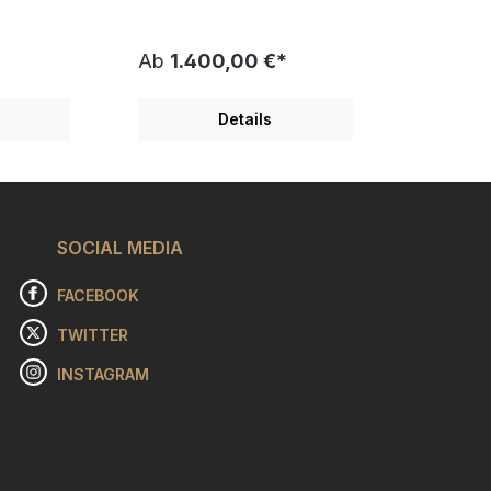
iteren
erfrischendes Otto
r und
Kunstwerk: Neun
sen. Die
"gewöhnliche" Offitanten.
Ab
1.400,00 €*
n Figuren
Alle einheitlich, normal und
 seinen
grau. Der Zehnte ist aber
uf eine
anders; er ist fröhlich bunt
Details
gentlich
denn er ist ein "Brittofant".
en.
Otto Waalkes hat sich hier
hend!
von dem weltbekannten
kes hat
Popart Künstler Romero Britto
mmage an
inspirieren lassen. Ein gute
ickes
Laune Bild mit der Botschaft
mat 68 x
SOCIAL MEDIA
von Otto Waalkes: Be
iebdruck
different ! Sei du selbst und
ge ist
zeig dich wie du bist. Diese
FACEBOOK
gniert
Zeichnung offenbart die
emplare
ganze Liebenswürdigkeit des
TWITTER
d einzeln
Künstlers, seinen heiteren
hintersinnigen Humor und
INSTAGRAM
lderrahm
sein charmantes
 oben in
Wesen.Der Maler Otto
t dem
Waalkes hat diese Zeichnung
stem
BE DIFFERENT - Brittofant auf
ommage an
dickes Büttenpapier im
ormat von
Format 52 x 73,5 cm als