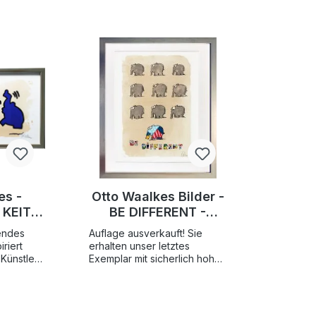
es -
Otto Waalkes Bilder -
KEITH
BE DIFFERENT -
ginal
BRITTOFANT -
hendes
Auflage ausverkauft! Sie
uf
Original Grafik auf
iriert
erhalten unser letztes
er,
Büttenpapier,
Künstler
Exemplar mit sicherlich hoher
iginal
Wertsteigerung BE
ert
handsigniert
 an Keith
DIFFERENT - BRITTOFANT ist
die ganze
eines der begehrtesten Otto
des
Bilder. Ein herrlich