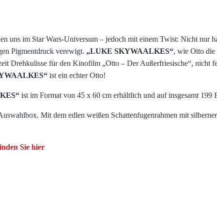
 uns im Star Wars-Universum – jedoch mit einem Twist: Nicht nur hat s
igen Pigmentdruck verewigt.
„LUKE SKYWAALKES“
, wie Otto di
eit Drehkulisse für den Kinofilm „Otto – Der Außerfriesische“, nicht 
KYWAALKES“
ist ein echter Otto!
LKES“
ist im Format von 45 x 60 cm erhältlich und auf insgesamt 199 E
Auswahlbox. Mit dem edlen weißen Schattenfugenrahmen mit silberner 
nden Sie hier