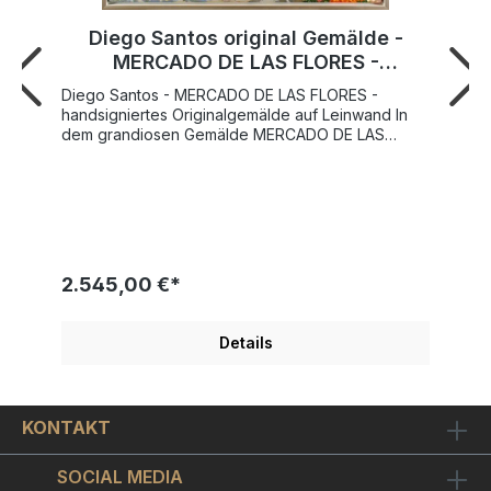
Diego Santos original Gemälde -
MERCADO DE LAS FLORES -
handgemalt
Diego Santos - MERCADO DE LAS FLORES -
handsigniertes Originalgemälde auf Leinwand In
dem grandiosen Gemälde MERCADO DE LAS
FLORES von Diego Santos lädt der Künstler den
Betrachter zu einem entspannten Bummel bei
herrlichem Wetter über den Blumenmarkt von
Havanna ein. Rosen, Lilien, Sonnenblumen oder
Dahlien leuchten in allen Farben und überall duftet
es herrlich nach frischen Schnittblumen, Sommer
und mehr. Diego Santos widmet sich mit Vorliebe
2.545,00 €*
Sommerbildern und südlichen Landschaften,
beliebt sind vor allem seine Motive aus Kuba und
Havanna. Die Bilder zeigen ein herrliches Abbild
Details
kubanischer Kultur und Lebensfreude. Jeder, der
Kuba im Sommer schon einmal besucht hat, kennt
das besondere Licht und die wundervolle
Atmosphäre, die Santos in seinen Gemälden
KONTAKT
perfekt einfängt.MERCADO DE LAS FLORES ist ein
ORIGINALGEMÄLDE auf Leinwand, vom Künstler
handsigniert und gerahmt in einen edlen weissen
SOCIAL MEDIA
Schattenfugenrahmen mit goldener Oberfläche.