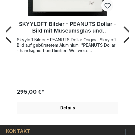
SKYYLOFT Bilder - PEANUTS Dollar -
Bild mit Museumsglas und
Bilderrahmen
Skyyloft Bilder - PEANUTS Dollar Original Skyyloft
Bild auf gebürstetem Aluminium "PEANUTS Dollar
- handsigniert und limitiert Weltweite
Gesamtauflage nur 25 Exemplare! Nummer 1 der
Auflage verfügbar ! Bildgröße "Dollar" 13x30 cm -
Rahmengröße Außenmaß 35x45,5 cm SKYYLOFT
"PEANUTS Dollar" wurde 2024 von Künstlerhand
geschaffen und veröffentlicht. Modernes Design
mit tollen Glanz- und Spiegeleffekten Schicker
Objekt-Bilderrahmen inkl. hochwertigem
295,00 €*
Museumsglas enthalten. Ein original Skyyloft
Chrome-Dollar für Liebhaber der US-
Amerikanischen-Comicserie "PEANUTS ", auf dem
Details
hier die Hauptfigur der Serie Charlie Brown mit
seinem Hund Snoopy abgebildet ist. Der
"PEANUTS Dollar" ist auf chromglänzendes
Aludibond gedruckt. Optisch ergibt sich ein sehr
KONTAKT
schöner Kontrast zwischen chromglänzenden