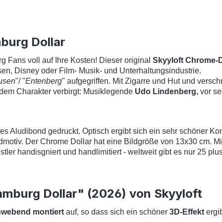
burg Dollar
 Fans voll auf Ihre Kosten! Dieser original
Skyyloft Chrome-D
en, Disney oder Film- Musik- und Unterhaltungsindustrie.
usen
"/ "
Entenberg
" aufgegriffen. Mit Zigarre und Hut und versch
 dem Charakter verbirgt: Musiklegende
Udo Lindenberg,
vor se
es Aludibond gedruckt. Optisch ergibt sich ein sehr schöner K
dmotiv. Der Chrome Dollar hat eine Bildgröße von 13x30 cm. 
stler handisgniert und handlimitiert - weltweit gibt es nur 25 pl
mburg Dollar" (2026) von Skyyloft
webend montiert
auf, so dass sich ein schöner
3D-Effekt
ergib