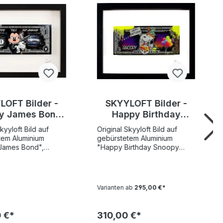
LOFT Bilder -
SKYYLOFT Bilder -
y James Bond
Happy Birthday
ar - Bild mit
Snoopy Dollar - Bild
kyyloft Bild auf
Original Skyyloft Bild auf
umsglas und
mit Museumsglas und
tem Aluminium
gebürstetem Aluminium
lderrahmen
Bilderrahmen
James Bond",
"Happy Birthday Snoopy
rt und limitiert
Dollar", handsigniert und
e Gesamtauflage nur
limitiert Weltweite
Bildgröße
Gesamtauflage nur 25
13x30 cm -
Exemplare! Nummer 1 der
Varianten ab
295,00 €*
röße Außenmaß
Auflage verfügbar ! Bildgröße
YLOFT
"Dollar" 13x30 cm -
James Bond Dollar"
Rahmengröße Außenmaß
 €*
310,00 €*
26 von
35x45,5 cm SKYYLOFT