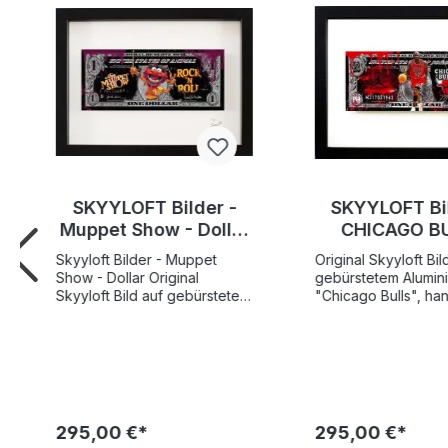
SKYYLOFT Bilder -
SKYYLOFT Bil
Muppet Show - Dollar
CHICAGO B
- Bild mit
Dollar - Bil
Skyyloft Bilder - Muppet
Original Skyyloft Bil
Museumsglas und
Museumsgla
Show - Dollar Original
gebürstetem Alumi
Bilderrahmen
Bilderrah
Skyyloft Bild auf gebürstetem
"Chicago Bulls", han
Aluminium "Muppet Show -
und limitiert Weltweite
Dollar" - handsigniert und
Gesamtauflage nur 
limitiert Weltweite
Exemplare! Nummer 1 der
Gesamtauflage nur 25
Auflage verfügbar !
Exemplare! Nummer 1 der
"Dollar" 13x30 cm -
Auflage verfügbar ! Bildgröße
Rahmengröße Auße
"Dollar" 13x30 cm -
35x45,5 cm SKYYLOFT
295,00 €*
295,00 €*
Rahmengröße Außenmaß
"Chicago Bulls Doll