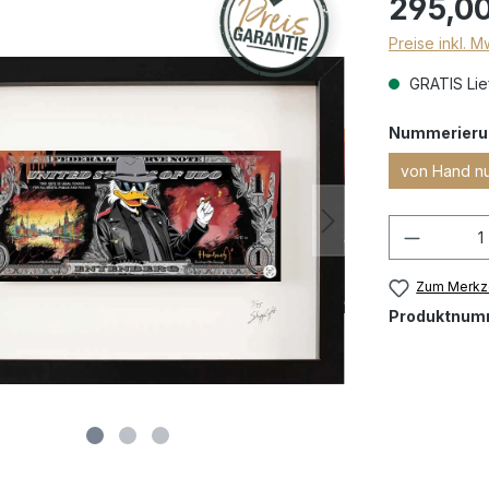
295,00
Preise inkl. 
GRATIS Lief
Nummerieru
von Hand n
Zum Merkze
Produktnum