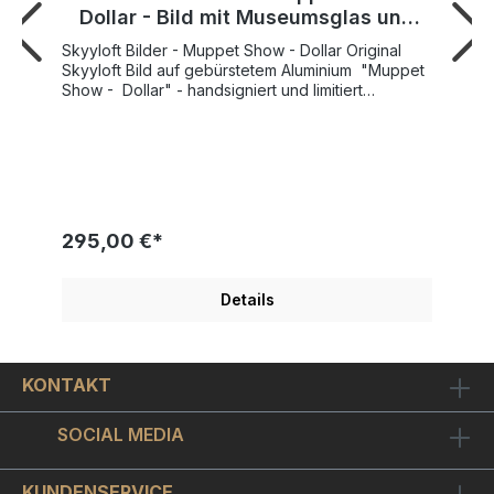
Dollar - Bild mit Museumsglas und
Bilderrahmen
Skyyloft Bilder - Muppet Show - Dollar Original
Skyyloft Bild auf gebürstetem Aluminium "Muppet
Show - Dollar" - handsigniert und limitiert
Weltweite Gesamtauflage nur 25 Exemplare!
Nummer 1 der Auflage verfügbar ! Bildgröße
"Dollar" 13x30 cm - Rahmengröße Außenmaß
35x45,5 cm SKYYLOFT "Muppet Show - Dollar"
wurde 2026 von Künstlerhand geschaffen und
veröffentlicht. Modernes Design mit tollen Glanz-
und Spiegeleffekten Schicker Objekt-
295,00 €*
Bilderrahmen inkl. hochwertigem Museumsglas
enthalten. Ein original Skyyloft Chrome-Dollar für
Liebhaber der "Muppet Show"! "Rock'N'Roll"
Details
steht es in strahlender Leuchtschrift neben dem
"Animal" - das zottelige, rote "Tier" reißt weit sein
Maul auf während es die Sticks zu seinem
Schlagzeug zappelig umher schwingt!Der
KONTAKT
"Muppet Show - Dollar" ist auf chromglänzendes
Aludibond gedruckt. Optisch ergibt sich ein sehr
schöner Kontrast zwischen chromglänzenden
SOCIAL MEDIA
unbedruckten Bildstellen und dem ansonsten
metallisch matt seidenglänzenden Bildmotiv.Der
mattschwarze Objekt-Bilderrahmen nimmt das Bild
KUNDENSERVICE