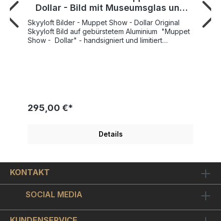
Dollar - Bild mit Museumsglas und
Bilderrahmen
Skyyloft Bilder - Muppet Show - Dollar Original
Skyyloft Bild auf gebürstetem Aluminium "Muppet
Show - Dollar" - handsigniert und limitiert
Weltweite Gesamtauflage nur 25 Exemplare!
Nummer 1 der Auflage verfügbar ! Bildgröße
"Dollar" 13x30 cm - Rahmengröße Außenmaß
35x45,5 cm SKYYLOFT "Muppet Show - Dollar"
wurde 2026 von Künstlerhand geschaffen und
veröffentlicht. Modernes Design mit tollen Glanz-
und Spiegeleffekten Schicker Objekt-
295,00 €*
Bilderrahmen inkl. hochwertigem Museumsglas
enthalten. Ein original Skyyloft Chrome-Dollar für
Liebhaber der "Muppet Show"! "Rock'N'Roll"
Details
steht es in strahlender Leuchtschrift neben dem
"Animal" - das zottelige, rote "Tier" reißt weit sein
Maul auf während es die Sticks zu seinem
Schlagzeug zappelig umher schwingt!Der
KONTAKT
"Muppet Show - Dollar" ist auf chromglänzendes
Aludibond gedruckt. Optisch ergibt sich ein sehr
schöner Kontrast zwischen chromglänzenden
SOCIAL MEDIA
unbedruckten Bildstellen und dem ansonsten
metallisch matt seidenglänzenden Bildmotiv.Der
mattschwarze Objekt-Bilderrahmen nimmt das Bild
KUNDENSERVICE