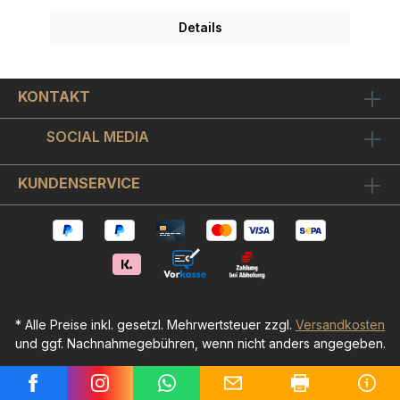
Chrome-Dollar für Fans des renommierten
Filmschauspielers Steve McQueen und Rennsport
Details
Fans.Der "Skyyloft Steve McQueen Dollar" ist auf
chromglänzendes Aludibond im
Siebdruckverfahren gedruckt. Optisch ergibt sich
ein sehr schöner Kontrast zwischen
KONTAKT
chromglänzenden unbedruckten Bildstellen und
dem ansonsten metallisch matt seidenglänzenden
Bildmotiv.Der mattschwarze Objekt-Bilderrahmen
SOCIAL MEDIA
nimmt das Bild schwebend montiert auf, so dass
sich ein schöner 3D-Effekt ergibt.Wir
haben hochwertiges Museumsglas verwendet.
KUNDENSERVICE
Das ist ein - wie Brillengläser oder Kameralinsen -
optisch vergütetes hightec Bilderglas. Es ist
interferenzoptisch entspiegelt, wodurch die
Bildfarben in ihrer vollen Leuchtkraft zur Geltung
kommen. Auch der metallische 3D-Effekt von
"renommiertesten" kommt so viel besser zur
Wirkung. Wir sind offiziell autorisierte Skyyloft
(Steffen Rosenberger) Galerie und liefern jedes
Skyyloft Bild mit ZERTIFIKAT und
* Alle Preise inkl. gesetzl. Mehrwertsteuer zzgl.
Versandkosten
Informationsmappe. Weitere Skyyloft Bilder
und ggf. Nachnahmegebühren, wenn nicht anders angegeben.
finden Sie hier!
© Galerie Wutzke GmbH