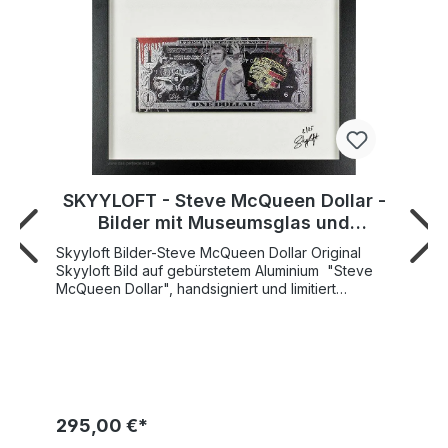
SKYYLOFT - Steve McQueen Dollar -
Bilder mit Museumsglas und
Bilderrahmen
Skyyloft Bilder-Steve McQueen Dollar Original
Skyyloft Bild auf gebürstetem Aluminium "Steve
McQueen Dollar", handsigniert und limitiert
Weltweite Gesamtauflage nur 25 Exemplare!
Bildgröße "Dollar" 13x30 cm - Rahmengröße
Außenmaß 35x45,5 cm SKYYLOFT "Steve
McQueen Dollar" wurde 2023 von Künstlerhand
geschaffen und veröffentlicht. Modernes Design
mit tollen Metallic-, Glanz- und Spiegeleffekten
Schicker Objekt-Bilderrahmen inkl. hochwertigem
295,00 €*
Museumsglas enthalten. Ein original Skyyloft