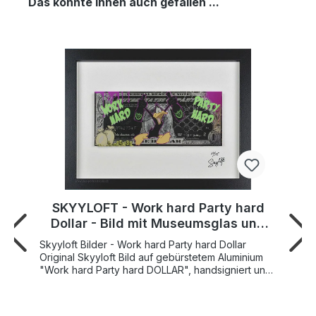
Das könnte Ihnen auch gefallen ...
SKYYLOFT - Work hard Party hard
Dollar - Bild mit Museumsglas und
Bilderrahmen
Skyyloft Bilder - Work hard Party hard Dollar
Original Skyyloft Bild auf gebürstetem Aluminium
"Work hard Party hard DOLLAR", handsigniert und
limitiert Weltweite Gesamtauflage nur 25
Exemplare! Bildgröße "Dollar" 13x30 cm -
Rahmengröße Außenmaß 35x45,5 cm SKYYLOFT