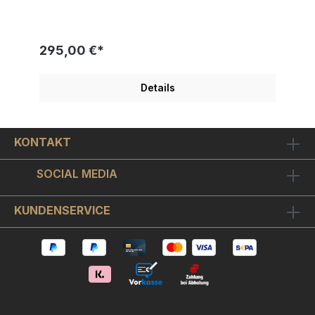
"PARTY" wurde 2023 von Künstlerhand
geschaffen und veröffentlicht. Modernes Design
mit tollen Glanz- und Spiegeleffekten Schicker
Objekt-Bilderrahmen inkl. hochwertigem
295,00 €*
Museumsglas enthalten. Ein original Skyyloft
Chrome-Dollar für jeden der weiß, wer hart
arbeitet, der darf sich auch nach erledigter Arbeit
Details
etwas gönnen: "Work hard Party hard!"Der
"Party Dollar" ist auf chromglänzendes Aludibond
gedruckt. Optisch ergibt sich ein sehr schöner
Kontrast zwischen chromglänzenden
KONTAKT
unbedruckten Bildstellen und dem ansonsten
metallisch matt seidenglänzenden Bildmotiv.Der
mattschwarze Objekt-Bilderrahmen nimmt das Bild
SOCIAL MEDIA
schwebend montiert auf, so dass sich ein schöner
3D-Effekt ergibt.Wir haben hochwertiges
Museumsglas verwendet. Das ist ein - wie
KUNDENSERVICE
Brillengläser oder Kameralinsen - optisch
vergütetes hightec Bilderglas. Es ist
interferenzoptisch entspiegelt, wodurch die
Bildfarben in ihrer vollen Leuchtkraft zur Geltung
kommen. Auch der metallische 3D-Effekt von
"Party Dollar" kommt so viel besser zur Wirkung.
Wir sind offiziell autorisierte Skyyloft (Steffen
Rosenberger) Galerie und liefern jedes Skyyloft