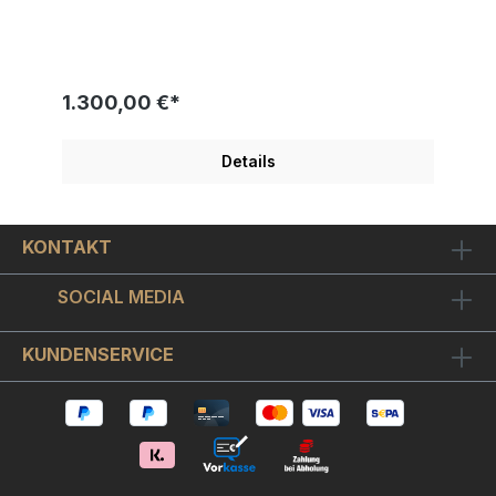
50 cm SKYYLOFT "UNITED STATES OF PORSCHE
BIG DOLLAR" wurde 2023 von Künstlerhand
geschaffen und veröffentlicht. Modernes Design
mit tollen Glanz- und Spiegeleffekten Ein original
Skyyloft Dollar-Wandbild für Liebhaber der
1.300,00 €*
Stuttgarter Luxus Automobilmarke Porsche und
dem amerikanischen Filmidol Steve McQueen, der
hier als schneidiger Rennfahrer in Erscheinung
Details
tritt.Der "United States of Porsche Big Dollar XXL"
ist auf chromglänzendes Aludibond gedruckt.
Optisch ergibt sich ein sehr schöner Kontrast
zwischen chromglänzenden unbedruckten
KONTAKT
Bildstellen und dem ansonsten metallisch matt
seidenglänzenden Bildmotiv. Alle auf den
Abbildungen weiß erscheinenden Flächen sind im
SOCIAL MEDIA
Chrom-Design gehalten und erzeugen einen
fantastischen Spiegeleffekt. Wir sind offiziell
autorisierte Skyyloft (Steffen Rosenberger)
KUNDENSERVICE
Galerie und liefern jedes Skyyloft Bild mit
ZERTIFIKAT und Informationsmappe. Weitere
Skyyloft Bilder finden Sie hier!