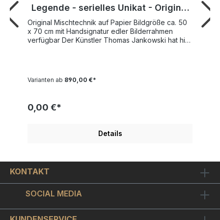
Legende - serielles Unikat - Original
Mischtechnik
Original Mischtechnik auf Papier Bildgröße ca. 50
x 70 cm mit Handsignatur edler Bilderrahmen
verfügbar Der Künstler Thomas Jankowski hat hier
die "Legende" aus der deutschen Künstler- und
Komikerszene "Otto Waalkes" portraitiert. Thomas
Jankowski (*1963 in Osnabrück) entdeckte bereits
als Kind seine Begeisterung zur Malerei und zieht
Varianten ab
890,00 €*
später lukrative Auftragsarbeiten einem
Kunststudium vor. Über seine künstlerische
Verfremdung von Radarbildern berichten in den
0,00 €*
90ern verschiedene Medienformate. Als
Clubbetreiber prägt der Mann mit den Dreads
über zwei Jahrzehnte mit künstlerischen
Details
Gastronomiekonzepten und Bars in Atelierräumen
die Szene der Hansestadt.Seit Ende 2013 widmet
er sich wieder ausschließlich der Malerei und
fertigt Großformate für Gastronomien in
KONTAKT
verschiedenen Städten an. Bei Jankowskis
Arbeiten „One of a kind“ bedient sich der Künstler
einer Mischtechnik, indem er gemalte Originale als
SOCIAL MEDIA
Druckbasis auf hochwertigem Büttenpapier von
Hand mit Espresso, Ölkreiden, Acryl oder Lasuren
koloriert. Durch individuelle Bearbeitung und
KUNDENSERVICE