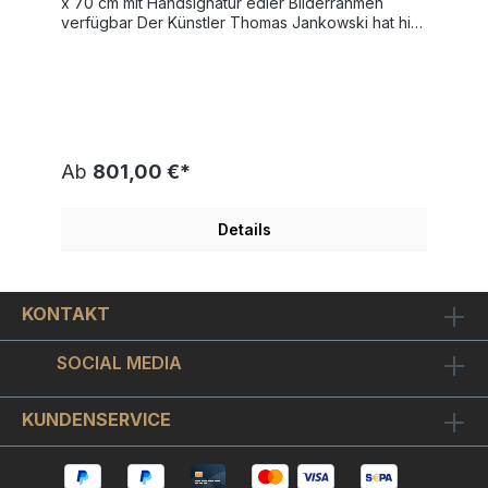
x 70 cm mit Handsignatur edler Bilderrahmen
verfügbar Der Künstler Thomas Jankowski hat hier
die mexikanische Malerin, die zu den
bedeutendsten Vertretern einer volkstümlichen
Entfaltung des Surrealismus zählt, porträtiert.
Thomas Jankowski (*1963 in Osnabrück)
entdeckte bereits als Kind seine Begeisterung zur
Malerei und zieht später lukrative Auftragsarbeiten
einem Kunststudium vor. Über seine künstlerische
Ab
801,00 €*
Verfremdung von Radarbildern berichten in den
90ern verschiedene Medienformate. Als
Clubbetreiber prägt der Mann mit den Dreads
Details
über zwei Jahrzehnte mit künstlerischen
Gastronomiekonzepten und Bars in Atelierräumen
die Szene der Hansestadt.Seit Ende 2013 widmet
er sich wieder ausschließlich der Malerei und
KONTAKT
fertigt Großformate für Gastronomien in
verschiedenen Städten an. Bei Jankowskis
Arbeiten „One of a kind“ bedient sich der Künstler
SOCIAL MEDIA
einer Mischtechnik, indem er gemalte Originale als
Druckbasis auf hochwertigem Büttenpapier von
Hand mit Espresso, Ölkreiden, Acryl oder Lasuren
KUNDENSERVICE
koloriert. Durch individuelle Bearbeitung und
Übermalung werden die Motive, die Jankowski
mehrfach aufgreift, unterschiedlich interpretiert