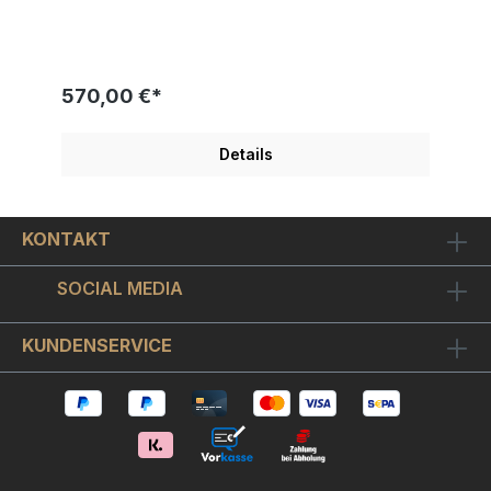
Bilderrahmen: ca. 28 x 28 cm Wer kennt ihn nicht,
Dagobert Duck den charmanten Geizhals. Hier
perfekt in Szene gesetzt, wie er sich auf seinem
rüstigen Gehstock stützend und nahezu
herausfordernd dreinblickend an den Betrachter
570,00 €*
dieses exklusiven 3D-Bildes wendet. Anstelle
seines gewohnt überschaubaren Berges aus
Münzgeld hier in einer modernen und mit
Details
"Dagobert - Green Is My Favorite Color" mehr als
treffend betitelten Adaption in leuchtendem Grün.
Andreas Lichter (*1985, Deutschland) erstellt unter
anderem 3D-Objekte mit Mixed Media
KONTAKT
Komponenten, Gemälde und Zeichnungen.Jede
seiner Installationen sind eigens von ihm in
Handarbeit gefertigte Kunstwerke. Da die Objekte
SOCIAL MEDIA
von Hand einzeln gefertigt werden können sich
leichte Unterschiede in Form und Farbe ergeben,
wodurchjedes ein Einzelstück ist, und jedes trotz
KUNDENSERVICE
geringer Auflage Unikatcharakter besitzt. Seine
Werke sind geprägt von Offensichtlichkeit,
Klischees und Mainstream Witzen. Jedes seiner
Werke umgibt eine tiefere Bedeutung, ein tieferer
Sinn, der den Betrachter herausfordert und nicht
selten auf den ersten Blick verborgen bleibt.
Lichter liebt es, seinen Kunstwerken freien Lauf zu