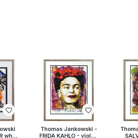
owski
Thomas Jankowski -
Thoma
ER why
FRIDA KAHLO - violett
SALV