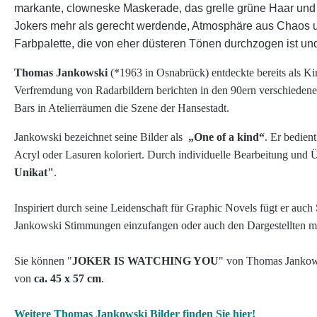
markante, clowneske Maskerade, das grelle grüne Haar und da
Jokers mehr als gerecht werdende, Atmosphäre aus Chaos un
Farbpalette, die von eher düsteren Tönen durchzogen ist un
Thomas Jankowski
(*1963 in Osnabrück) entdeckte bereits als Kin
Verfremdung von Radarbildern berichten in den 90ern verschiedene
Bars in Atelierräumen die Szene der Hansestadt.
Jankowski bezeichnet seine Bilder als
„One of a kind“
. Er bedien
Acryl oder Lasuren koloriert. Durch individuelle Bearbeitung und 
Unikat"
.
Inspiriert durch seine Leidenschaft für Graphic Novels fügt er auch
Jankowski Stimmungen einzufangen oder auch den Dargestellten mit
Sie können "
JOKER IS WATCHING YOU
" von Thomas Jankows
von
ca. 45 x 57 cm
.
Weitere Thomas Jankowski Bilder finden Sie hier!