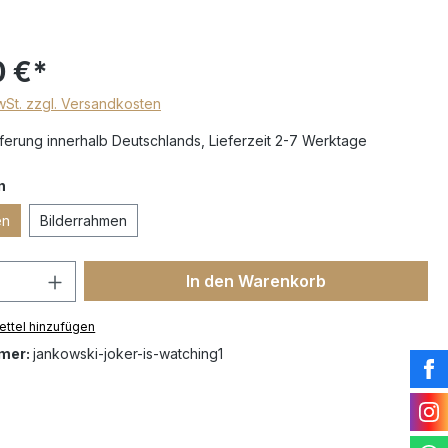
0 €*
MwSt. zzgl. Versandkosten
erung innerhalb Deutschlands, Lieferzeit 2-7 Werktage
n
en
Bilderrahmen
In den Warenkorb
ttel hinzufügen
mer:
jankowski-joker-is-watching1