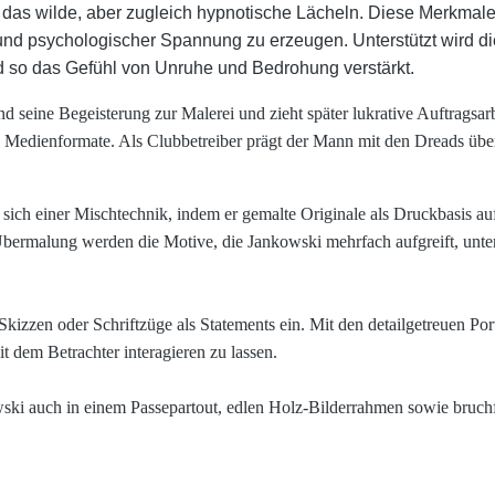
s wilde, aber zugleich hypnotische Lächeln. Diese Merkmale sin
d psychologischer Spannung zu erzeugen. Unterstützt wird dies
d so das Gefühl von Unruhe und Bedrohung verstärkt.
d seine Begeisterung zur Malerei und zieht später lukrative Auftragsa
 Medienformate. Als Clubbetreiber prägt der Mann mit den Dreads übe
t sich einer Mischtechnik, indem er gemalte Originale als Druckbasis 
Übermalung werden die Motive, die Jankowski mehrfach aufgreift, unter
 Skizzen oder Schriftzüge als Statements ein. Mit den detailgetreuen P
 dem Betrachter interagieren zu lassen.
ki auch in einem Passepartout, edlen Holz-Bilderrahmen sowie bruchf