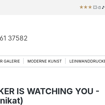
★★★
💥🎨🎵 HAPP
61 37582
R GALERIE
MODERNE KUNST
LEINWANDDRUCK
KER IS WATCHING YOU -
nikat)