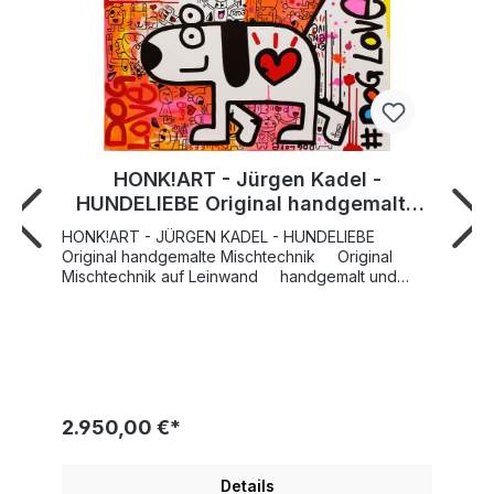
HONK!ART - Jürgen Kadel -
HUNDELIEBE Original handgemalte
Mischtechnik
HONK!ART - JÜRGEN KADEL - HUNDELIEBE
Original handgemalte Mischtechnik Original
Mischtechnik auf Leinwand handgemalt und
handsigniert Leinwand Bildgrösse 60x80 cm
handgemalte, liebevoll gestaltete Kanten Das
Unikat "HUNDELIEBE" von HONK!ART ist neu
gedachte Pop Art-Kunst. Der Künstler hat das
Werk als original Mischtechnik gearbeitet. Bekannt
ist Honk, der eigentlich Jürgen Kadel heißt, vor
allem als Musiker. In der Mallorca und Ballermann
2.950,00 €*
Partyszene machte er zuletzt durch Hits wie "Hallo
Helmut" oder "Anna-Lena" auf sich aufmerksam.
Ganz in seinem Element sprühen seine frischen
Details