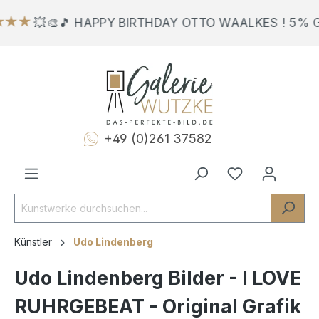
★★
💥🎨🎵 HAPPY BIRTHDAY OTTO WAALKES ! 5% G
+49 (0)261 37582
Künstler
Udo Lindenberg
Udo Lindenberg Bilder - I LOVE
RUHRGEBEAT - Original Grafik