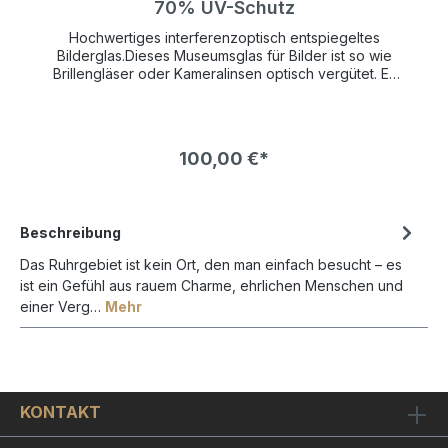
70% UV-Schutz
Hochwertiges interferenzoptisch entspiegeltes
Bilderglas.Dieses Museumsglas für Bilder ist so wie
Brillengläser oder Kameralinsen optisch vergütet. Es
hat einen UV-Schutz von 70% und schützt so Ihr
wertvolles Kunstwerk lange vor verblassen.Die
Bildfarben wirken so brilliant als wäre gar kein Glas
vor dem Bild. Die Farben leuchten bedeutend mehr
100,00 €*
und kontrastreicher als bei normalem Bilderglas NUR
!
in VERBINDUNG mit einem BILDERRAHMEN bestellbar !
Beschreibung
Das Ruhrgebiet ist kein Ort, den man einfach besucht – es
ist ein Gefühl aus rauem Charme, ehrlichen Menschen und
einer Verg…
Mehr
KONTAKT