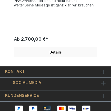
PEACE-Heißluftballon und rockt für uns
weiter.Seine Message ist ganz klar, wir brauchen
mehr "ROCK - N - PEACE". Hier bekommen Sie
durch Udo's handbemalte Highlights in knalligen
orange und grünen Punkten unter dem
Heißluftballon einen Unikatcharakter! Der Maler
Udo Lindenberg hat dieses exklusive Kunstwerk
auf dickes Büttenpapier im Format 42x56cm als
original Siebdruck gearbeitet. Durch den
Ab
2.700,00 €*
Siebdruck kommen bei diesem Motiv die herrlich
leuchtenden Farben besonders zur Geltung. Die
original Udo Lindenberg Grafik "ROCK - N -
Details
PEACE" ist vom Künstler handsigniert und auf nur
300 Exemplare weltweit limitiert und einzeln
nummeriert. Wir rechnen mit einer
besonders hohen Wertsteigerung. Die gezeigte
KONTAKT
Nummerierung ist nur ein Beispiel. Einen
geschmackvollen Bilderrahmen wählen Sie bitte
oben in der Auswahlbox: einen zeitlosen,
SOCIAL MEDIA
dezenten Holzrahmen in Silber und mit
Echtsilberoptik und Passepartout; oder einen
besonders farbenfrohen Holzrahmen in
KUNDENSERVICE
passendem Silber-Gelb und Passepartout. Beide
Einrahmungsvarianten werden von uns eigens für
Sie mit Museumsglas versehen. Gerahmt hat