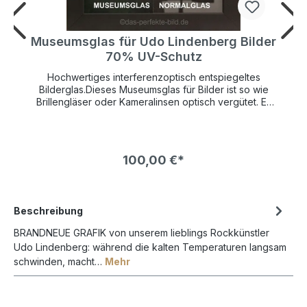
r
Museumsglas für Udo Lindenberg Bilder
70% UV-Schutz
Hochwertiges interferenzoptisch entspiegeltes
Bilderglas.Dieses Museumsglas für Bilder ist so wie
Brillengläser oder Kameralinsen optisch vergütet. Es
hat einen UV-Schutz von 70% und schützt so Ihr
wertvolles Kunstwerk lange vor verblassen.Die
Bildfarben wirken so brilliant als wäre gar kein Glas
vor dem Bild. Die Farben leuchten bedeutend mehr
100,00 €*
und kontrastreicher als bei normalem Bilderglas NUR
!
in VERBINDUNG mit einem BILDERRAHMEN bestellbar !
Beschreibung
BRANDNEUE GRAFIK von unserem lieblings Rockkünstler
Udo Lindenberg: während die kalten Temperaturen langsam
schwinden, macht…
Mehr