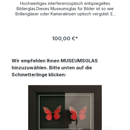
Hochwertiges interferenzoptisch entspiegeltes
Bilderglas.Dieses Museumsglas für Bilder ist so wie
Brillengläser oder Kameralinsen optisch vergütet. Es
hat einen UV-Schutz von 70% und schützt so Ihr
wertvolles Kunstwerk lange vor verblassen.Die
Bildfarben wirken so brilliant als wäre gar kein Glas
vor dem Bild. Die Farben leuchten bedeutend mehr
100,00 €*
und kontrastreicher als bei normalem Bilderglas NUR
!
in VERBINDUNG mit einem BILDERRAHMEN bestellbar !
Wir empfehlen Ihnen MUSEUMSGLAS
hinzuzuwählen. Bitte unten auf die
Schmetterlinge klicken: