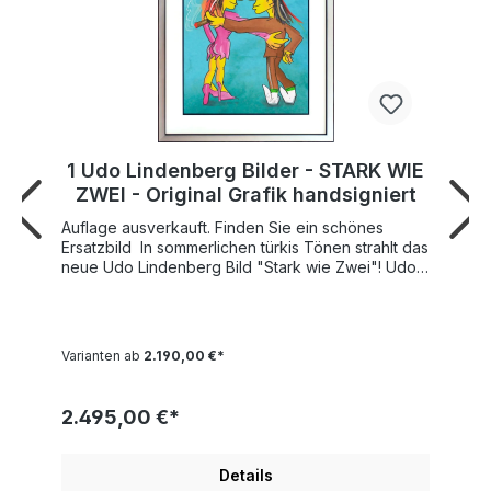
1 Udo Lindenberg Bilder - STARK WIE
ZWEI - Original Grafik handsigniert
Auflage ausverkauft. Finden Sie ein schönes
Ersatzbild In sommerlichen türkis Tönen strahlt das
neue Udo Lindenberg Bild "Stark wie Zwei"! Udo
zusammen mit seiner Herzensdame in
Nahaufnahme. Sie stehen beisammen und lächeln
sich an. Gemeinsam wissen Sie, was für ein starkes
Team die beiden sind. Neben Zigarre und
Varianten ab
2.190,00 €*
Sonnenbrille darf auch Udo's typisch verschmitzes
Lächeln nicht fehlen. Eine tolle Message mit
frischer Farbkraft! Der Maler Udo Lindenberg hat
2.495,00 €*
dieses exklusive Kunstwerk auf dickes
Büttenpapier im Format 42x56cm als original
Siebdruck gearbeitet. Durch den Siebdruck
Details
kommen bei diesem Motiv die herrlich