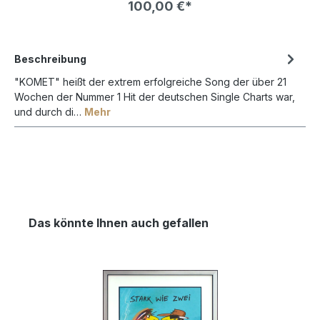
100,00 €*
und kontrastreicher als bei normalem Bilderglas NUR
!
in VERBINDUNG mit einem BILDERRAHMEN bestellbar !
Beschreibung
"KOMET" heißt der extrem erfolgreiche Song der über 21
Wochen der Nummer 1 Hit der deutschen Single Charts war,
und durch di…
Mehr
Das könnte Ihnen auch gefallen