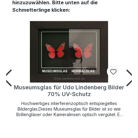
hinzuzuwählen. Bitte unten auf die
Schmetterlinge klicken:
r
Museumsglas für Udo Lindenberg Bilder
70% UV-Schutz
Hochwertiges interferenzoptisch entspiegeltes
Bilderglas.Dieses Museumsglas für Bilder ist so wie
Brillengläser oder Kameralinsen optisch vergütet. Es
hat einen UV-Schutz von 70% und schützt so Ihr
wertvolles Kunstwerk lange vor verblassen.Die
Bildfarben wirken so brilliant als wäre gar kein Glas
vor dem Bild. Die Farben leuchten bedeutend mehr