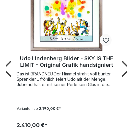
Udo Lindenberg Bilder - SKY IS THE
LIMIT - Original Grafik handsigniert
Das ist BRANDNEU:Der Himmel strahlt voll bunter
Sprenkler .. fröhlich feiert Udo mit der Menge.
Jubelnd hält er mit seiner Perle sein Glas in die
Höhe.Udo Lindenberg stimmt uns zum Start der
Fußball-Europa-Meisterschaft ein und sein Motto
für unsere Jungs ist ganz klar: "SKY IS THE LIMIT".
Der Maler Udo Lindenberg hat dieses exklusive
Varianten ab
2.190,00 €*
Kunstwerk auf dickes Büttenpapier mit einer
Motivgröße von 42x56 cm als original Siebdruck
gearbeitet. Die Auflage von "SKY IS THE LIMIT" ist
2.410,00 €*
vom Künstler handsigniert und auf nur 300
Exemplare weltweit limitiert und einzeln