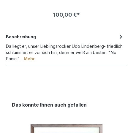
wertvolles Kunstwerk lange vor verblassen.Die
Bildfarben wirken so brilliant als wäre gar kein Glas
vor dem Bild. Die Farben leuchten bedeutend mehr
100,00 €*
und kontrastreicher als bei normalem Bilderglas NUR
!
in VERBINDUNG mit einem BILDERRAHMEN bestellbar !
Beschreibung
Da liegt er, unser Lieblingsrocker Udo Lindenberg- friedlich
schlummert er vor sich hin, denn er weiß am besten: "No
Panic!"…
Mehr
Das könnte Ihnen auch gefallen