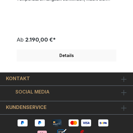
unser Udo auch schon bereit für die Urlaubszeit!
Unter Palmen, oder besser gesagt direkt auf der
Palme in "HAPPY GO LUCKY" genießt hier Udo
seinen Drink! Der Maler Udo Lindenberg hat
dieses exklusive Kunstwerk auf dickes
Büttenpapier im Format 42x56cm als original
Siebdruck gearbeitet. Durch den Siebdruck
Ab
2.190,00 €*
kommen bei diesem Motiv die herrlich
leuchtenden Farben besonders zur Geltung.
"HAPPY GO LUCKY" ist vom Künstler handsigniert
Details
und auf nur 300 Exemplare weltweit limitiert und
einzeln nummeriert. Wir rechnen mit einer
besonders hohen Wertsteigerung. Die gezeigte
Nummerierung ist nur ein Beispiel. Einen
KONTAKT
geschmackvollen Bilderrahmen wählen Sie bitte
oben in der Auswahlbox: einen zeitlosen
Silberrahmen in Echtsilberoptik mit Passepartout
SOCIAL MEDIA
oder einen besonders schicken ca. 3 cm breiten
silbernen Holz-Bilderrahmen mit schwarzen Innen-
und Außenkanten, Passepartout sowie
KUNDENSERVICE
bruchfestem Bilderglas. Gerahmt hat dieses
Meisterwerk das stattliche Format von ca. 77x64
cm. Wir empfehlen Ihnen Museumsglas
hinzuzuwählen. Museumsglas für Bilder ist, wie
Brillengläser oder Kameralinsen, optisch vergütet