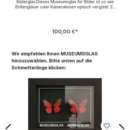
Bilderglas.Dieses Museumsglas für Bilder ist so wie
Brillengläser oder Kameralinsen optisch vergütet. Es
hat einen UV-Schutz von 70% und schützt so Ihr
wertvolles Kunstwerk lange vor verblassen.Die
Bildfarben wirken so brilliant als wäre gar kein Glas
vor dem Bild. Die Farben leuchten bedeutend mehr
100,00 €*
und kontrastreicher als bei normalem Bilderglas NUR
!
in VERBINDUNG mit einem BILDERRAHMEN bestellbar !
Wir empfehlen Ihnen MUSEUMSGLAS
hinzuzuwählen. Bitte unten auf die
Schmetterlinge klicken: