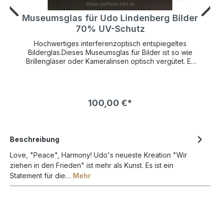
r
Museumsglas für Udo Lindenberg Bilder
70% UV-Schutz
Hochwertiges interferenzoptisch entspiegeltes
Bilderglas.Dieses Museumsglas für Bilder ist so wie
Brillengläser oder Kameralinsen optisch vergütet. Es
hat einen UV-Schutz von 70% und schützt so Ihr
wertvolles Kunstwerk lange vor verblassen.Die
Bildfarben wirken so brilliant als wäre gar kein Glas
vor dem Bild. Die Farben leuchten bedeutend mehr
100,00 €*
und kontrastreicher als bei normalem Bilderglas NUR
!
in VERBINDUNG mit einem BILDERRAHMEN bestellbar !
Beschreibung
Love, "Peace", Harmony! Udo's neueste Kreation "Wir
ziehen in den Frieden" ist mehr als Kunst. Es ist ein
Statement für die…
Mehr