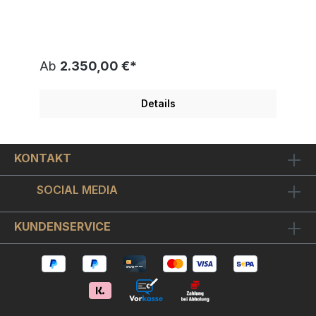
Anzug in knalligen Petrol. Typisch Udo darf sein
Hut, coole Sonnenbrille und natürlich der Cocktail
nicht fehlen. Prostend hält er diesen in die Höhe.
Auf dem in intesiven Rot gestalteten Grund strahlt
unser Lieblingsmusiker Udo nur so hervor- "No
Ab
2.350,00 €*
Panic" ist eine längst ausverkaufte Edition -
erhalten Sie unser letztes Exemplar mit sicherlich
hoher Wertsteigerung. Udo Lindenberg hat dieses
Details
exklusive Kunstwerk auf dickes Büttenpapier im
Format 36x48cm als original Siebdruck gearbeitet.
Durch den Siebdruck kommen bei diesem Motiv
die herrlich leuchtenden Farben besonders zur
KONTAKT
Geltung. Udo Lindenberg "NO PANIC" ist vom
Künstler handsigniert und auf nur 200 Exemplare
weltweit limitiert und einzeln nummeriert. Wir
SOCIAL MEDIA
rechnen mit einer besonders hohen
Wertsteigerung. Die gezeigte Nummerierung ist
nur ein Beispiel. Einen geschmackvollen
KUNDENSERVICE
Bilderrahmen wählen Sie bitte oben in der
Auswahlbox: einen zeitlosen Silberrahmen in
Echtsilberoptik mit Passepartout oder einen
besonders schicken ca. 3 cm breiten silbernen
Holz-Bilderrahmen mit schwarzen Innen-und
Außenkanten, Passepartout sowie bruchfestem
Bilderglas. Gerahmt hat dieses Meisterwerk das