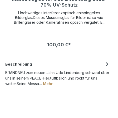
70% UV-Schutz
Hochwertiges interferenzoptisch entspiegeltes
Bilderglas.Dieses Museumsglas für Bilder ist so wie
Brillengläser oder Kameralinsen optisch vergütet. Es
hat einen UV-Schutz von 70% und schützt so Ihr
wertvolles Kunstwerk lange vor verblassen.Die
Bildfarben wirken so brilliant als wäre gar kein Glas
vor dem Bild. Die Farben leuchten bedeutend mehr
100,00 €*
und kontrastreicher als bei normalem Bilderglas NUR
!
in VERBINDUNG mit einem BILDERRAHMEN bestellbar !
Beschreibung
BRANDNEU zum neuen Jahr: Udo Lindenberg schwebt über
uns in seinem PEACE-Heißluftballon und rockt für uns
weiter.Seine Messa…
Mehr