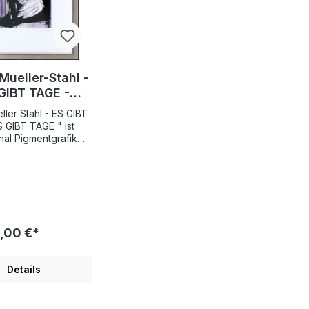
Mueller-Stahl -
GIBT TAGE -
Original
ller Stahl - ES GIBT
mentgrafik -
 GIBT TAGE " ist
mitiert und
inal Pigmentgrafik
lerischen
ndsigniert
ssas Mueller-Stahl,
und handsigniert. Die
 Kunst des Armin
tahl wird von
, Kunstkennern und
och geschätzt. Ein
,00 €*
er Teil seiner
llt Portraits von
n Persönlichkeiten
Details
raktere aus seinen
r. Seine Grafiken
ist eng mit seiner