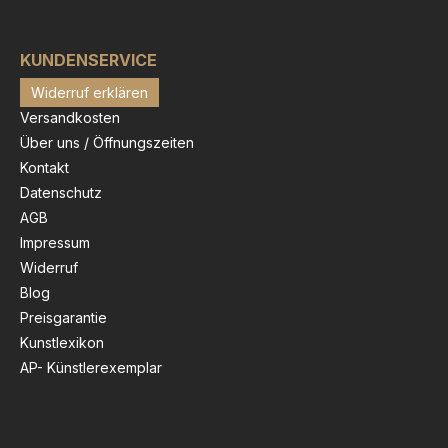
 Filmset oder der
dersetzung mit
hen Vorlagen in
KUNDENSERVICE
g. Ideen für neue
Widerruf erklären
s bezieht der
vor allem aus der
Versandkosten
r Malerei und der
Über uns / Öffnungszeiten
lerei oder aus
Erinnerungen und
Kontakt
. " ES GIBT TAGE "
Datenschutz
lattformat 35x45cm.
AGB
it limitierte Auflage
ur 180 Exemplare.
Impressum
en dieses
Widerruf
öhnliche Kunstwerk
rlich hohem
Blog
erungspotential
Preisgarantie
einem 2 cm breiten
Kunstlexikon
und zeitlosen
men in
AP- Künstlerexemplar
roptik aus unserem
Rahmen-Studio
. Mit Rahmen hat das
ein Format von ca.