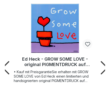
Ed Heck - GROW SOME LOVE -
original PIGMENTDRUCK auf
Leinwand
• Kauf mit PreisgarantieSie erhalten mit GROW
SOME LOVE von Ed Heck einen limitierten und
handsignierten original PIGMENTDRUCK auf
Leinwand. Der Künstler Ed Heck (*1963 in
Brooklyn, New York) lebt und arbeitet in New York.
Seit seiner ersten Ausstellung auf der dortigen
Kunstmesse Artexpo im Jahr 1999 erfreuen sich
seine Werke zunehmender Begeisterung auf dem
Kunstmarkt. Seine Arbeiten sind Statements in