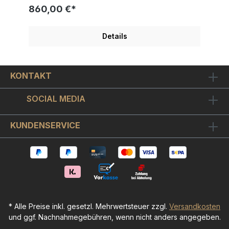
fröhlichen, monochromen Farbtönen mit kräftiger
860,00 €*
Kontur. Ed Heck setzt dabei ganz bewusst auf die
Reduktion von Details und schafft so Kunstwerke
von kindlicher Naivität, die unbedingte
Details
Lebensfreude und einen besonderen Charme und
Optimismus versprühen. Häufig wiederkehrende
Motive in Hecks Arbeiten sind Tiere, vor allem der
kleine schwarz-weiß gefleckte Hund mit dem oft
KONTAKT
treu-lieben, oft perplexen Blick.Das Kunstwerk ist
handsigniert und auf 99+15 AP Exemplare weltweit
limitiert und einzeln nummeriert. Ed Heck hat das
SOCIAL MEDIA
Werk GROW SOME LOVE im Format von ca. 30x30
cm als PIGMENTDRUCK auf Leinwand gearbeitet.
Weitere Ed Heck Bilder Kunst Malerei finden Sie
KUNDENSERVICE
hier
* Alle Preise inkl. gesetzl. Mehrwertsteuer zzgl.
Versandkosten
und ggf. Nachnahmegebühren, wenn nicht anders angegeben.