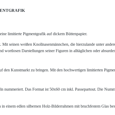
IGMENTGRAFIK
ine limitierte Pigmentgrafik auf dickem Büttenpapier.
lt. Mit seinen weißen Knollnasenmännchen, die hierzulande unter ander
nd wortlosen Darstellungen seiner Figuren in alltäglichen oder absurde
uf den Kunstmarkt zu bringen. Mit den hochwertigen limitierten Pigmen
ln nummeriert.
Das Format ist 50x60 cm inkl. Passepartout.
Die Nummer
 in einem edlen silbernen Holz-Bilderrahmen mit bruchfestem Glas be