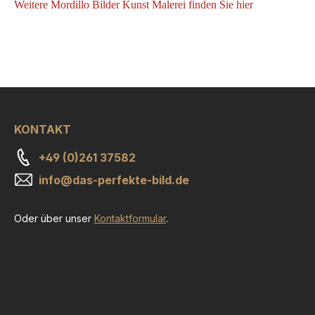
Weitere Mordillo Bilder Kunst Malerei finden Sie hier
KONTAKT
+49 (0)261 37582
info@das-perfekte-bild.de
Oder über unser
Kontaktformular
.