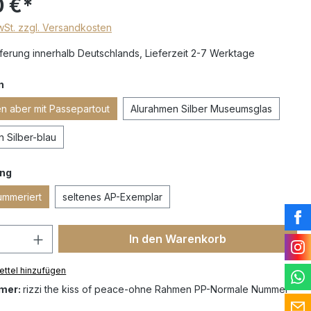
0 €*
MwSt. zzgl. Versandkosten
erung innerhalb Deutschlands, Lieferzeit 2-7 Werktage
n
 aber mit Passepartout
Alurahmen Silber Museumsglas
 Silber-blau
ng
ummeriert
seltenes AP-Exemplar
In den Warenkorb
ttel hinzufügen
mer:
rizzi the kiss of peace-ohne Rahmen PP-Normale Nummer