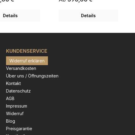
sgeschützt.
fälschungsgeschützt. "THE
TES ATTRACT"
EARLY BIRD CATCHES THE
n James Rizzi
WORM" wurde von James
Details
Details
t und als 3D Bild
Rizzi gezeichnet und als 3D
et. Die
Bild vorbereitet. Die
lichung erfolgte
Veröffentlichung erfolgte
ppel-Passepartout
2022. Doppel-Passepartout
ger Innenkante im
mit farbiger Innenkante im
x40 cm ist
Format 20 x 24 cm ist
. Bilderrahmen
KUNDENSERVICE
enthalten. Bilderrahmen
wählbar. Kauf
optional wählbar. Kauf
Widerruf erklären
ie Gegensätze
mit Preisgarantie James Rizzi
ch an! Dieses
verbildlicht hier das alte
Versandkosten
rt nahm sich James
Sprichwort "Der frühe Vogel
Über uns / Öffnungszeiten
 die beiden süßen
fängt den Wurm" in gewohnt
m Vorbild. In
poppig-farbintensiver Manier.
Kontakt
rrlichen gute Laune
In diesem herrlichen gute
Datenschutz
iell für Verliebte
Laune Motiv lädt uns James
AGB
James Rizzi in seine
Rizzi in seine fantasievolle
lle Welt ein. "Ich
Welt ein. "Ich glaube einfach,
Impressum
nfach, dass die
dass die Leute die
Widerruf
Fröhlichkeit in
Fröhlichkeit in meinen Bildern
ildern mögen",
Blog
mögen", sagte James Rizzi
es Rizzi einst. Und
einst. Und oft sind es gerade
Preisgarantie
es gerade diese
diese verrückten und