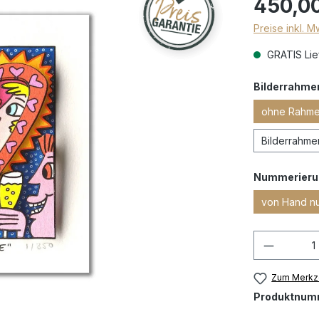
450,0
Preise inkl. 
GRATIS Lief
Bilderrahme
ohne Rahmen
Bilderrahmen
Nummerieru
von Hand n
Zum Merkze
Produktnum