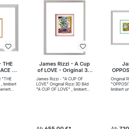
- THE
James Rizzi - A Cup
Ja
ACE -
of LOVE - Original 3D
OPPOS
Bild
Bild drucksigniert
- Or
HE
James Rizzi - "A CUP OF
Original R
ert
dr
limitiert
LOVE" Original Rizzi 3D Bild
"OPPOSI
riert
"A CUP OF LOVE" , limitiert
limitiert
3 cm.
und von Hand nummeriert
nummerier
flage
Motivgröße 10 x 12,5 cm.
30 cm. We
-
Weltweite Gesamtauflage
Gesamtau
 Estate
350 Stück Vom Rizzi Estate
50 A/P E
mit einem
authentifiziert und mit einem
Estate aut
gramm
nummerierten Hologramm
einem nu
t. "THE
Fälschungsgeschützt. " A
Hologra
Ab
655,00 €*
Ab
720