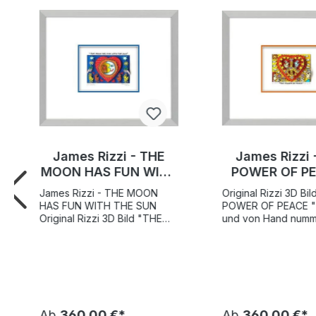
James Rizzi - THE
James Rizzi 
MOON HAS FUN WITH
POWER OF PE
THE SUN - Original 3D
Original 3D 
James Rizzi - THE MOON
Original Rizzi 3D Bild "T
Bild drucksigniert
drucksigni
HAS FUN WITH THE SUN
POWER OF PEACE " , 
Original Rizzi 3D Bild "THE
und von Hand numme
MOON HAS FUN WITH THE
Motivgröße 5,9 x 7,
SUN" , limitiert und
Weltweite Gesamtau
drucksigniert Weltweite
350 Stück + 50 A/P
Gesamtauflage 350 Stück
Exemplare Vom Rizzi
Motivgröße: 5,3x7,9 Vom
authentifiziert und 
Rizzi Estate authentifiziert
nummerierten Holo
und mit einem nummerierten
fälschungsgeschütz
Ab
360,00 €*
Ab
360,00 €*