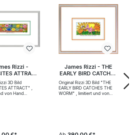
mes Rizzi -
James Rizzi - THE
ITES ATTRACT
EARLY BIRD CATCHES
iginal 3D Bild
THE WORM - Original
izzi 3D Bild
Original Rizzi 3D Bild "THE
ucksigniert
3D Bild drucksigniert
TES ATTRACT" ,
EARLY BIRD CATCHES THE
 und von Hand
WORM" , limitiert und von
t Motivgröße 12,5 x
Hand nummeriert Motivgröße
ltweite
5,3 x 10 cm. Weltweite
flage 350 Stück +
Gesamtauflage 350 Stück +
xemplare Vom Rizzi
50 A/P-Exemplare Vom Rizzi
hentifiziert und mit
Estate authentifiziert und mit
mmerierten
einem nummerierten
mm
Hologramm
,00 €*
Ab
390,00 €*