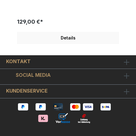
Formen. Oft sind in fantastischen Landschaften und
detailverliebten Szenarien Fabelwesen und
Kleintiere wie Vögel und Insekten im Einklang mit
der Natur zu beobachten. Bilder, die wie Balsam
129,00 €*
für die Seele wirken und uns helfen können,
Momente der Ruhe und Besinnlichkeit zu finden
und daraus Kraft und Zuversicht für den Alltag zu
Details
schöpfen.Das Motivmaß ist ca. 5,9x5,6 cm. Sie
erhalten dieses außergewöhnliche Kunstwerk "
Kleiner Drache " mit einem dekorativen Holz-
Bilderrahmen in warmem Silber und schwarz
KONTAKT
durchrieben aus unserem eigenen Rahmen-Studio.
Der Bilderrahmen wurde von uns mit
hochwertigem Museumsglas versehen. Sie
SOCIAL MEDIA
erhalten Mirogard magic, das ist ein wie
Brillengläser oder Kameralinsen optisch
vergütetes hightec Bilderglas. Es ist entspiegelt,
KUNDENSERVICE
wodurch die Bildfarben in ihrer vollen Leuchtkraft
zur Geltung kommen. Mit Rahmen hat das Bild hat
ein Format von ca. 24x18 cm.Die weltweit limitierte
Auflage von " Kleiner Drache " beträgt nur 120
Exemplare plus Künstlerexemplare. Weitere Jutta
Votteler Bilder finden Sie hier!