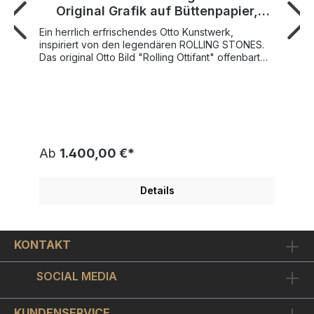
Original Grafik auf Büttenpapier,
handsigniert
Ein herrlich erfrischendes Otto Kunstwerk,
inspiriert von den legendären ROLLING STONES.
Das original Otto Bild "Rolling Ottifant" offenbart
die ganze Liebenswürdigkeit des Künstlers,
seinen Humor und sein charmantes Wesen. Ganz
schön frech, der Ottifant auf dem rollenden
Skateboard. Er streckt dem Betrachter die Zunge
heraus - und zwar eine der berühmtesten
überhaupt. Auf eine solche Idee kann eigentlich
auch nur Otto kommen. Einfach herzerfrischend,
Ab
1.400,00 €*
wie er seinen großen Idolen, den ROLLING
STONES, hier ein heiteres Denkmal setzt!
Der Maler Otto Waalkes hat das Gemälde "Rolling
Details
Ottifant" auf dickes Büttenpapier im Format 68 x 68
cm als original Siebdruck gearbeitet. Die Auflage
ist vom Künstler handsigniert und auf nur 200
Exemplare weltweit limitiert und einzeln
KONTAKT
nummeriert. Einen geschmackvollen Bilderrahmen
wählen Sie bitte oben in der Auswahlbox: Wir
empfehlen hierbei einen besonders schicken ca. 3
SOCIAL MEDIA
cm breiten silbernen Holz-Bilderrahmen mit
farblich passenden Innen- und Außenkanten,
Passepartout sowie bruchfestem Bilderglas.
KUNDENSERVICE