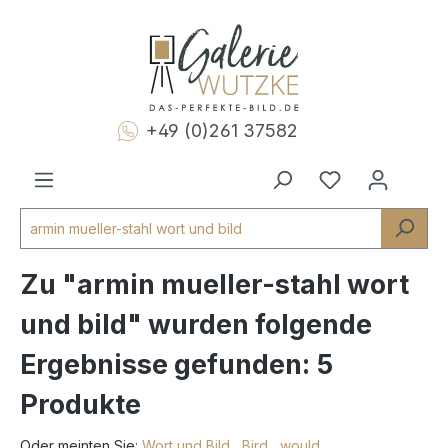
+49 (0)261 37582
Zu "armin mueller-stahl wort
und bild" wurden folgende
Ergebnisse gefunden:
5
Produkte
Oder meinten Sie:
Wort und Bild
,
Bird
,
would