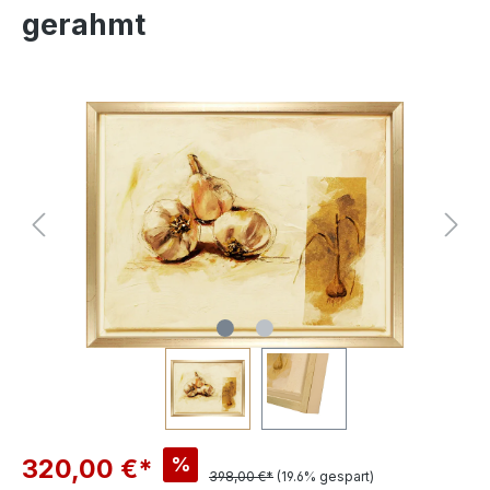
gerahmt
%
320,00 €*
398,00 €*
(19.6% gespart)