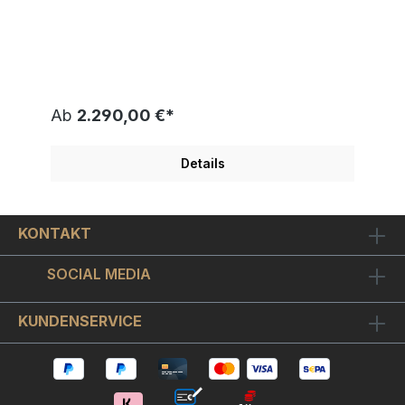
angehauchte, kreative Ader - und das mit einem
verschmitzten Augenzwinkern, das typisch für den
Künstler ist.In dieser außergewöhnlichen Arbeit
kombiniert Otto Waalkes seine Liebe zum Detail mit
einer gehörigen Portion Wortwitz: Der „Falsche
Rüssel“ entpuppt sich hierbei als originelles Spiel
mit unseren Assoziationen, ein Schelm wer Böses
Ab
2.290,00 €*
dabei denkt. Das überraschend lebendig
wirkende Hauptelement dieser Grafik ist der
leuchtend grüne Lamborghini. Der „Falsche
Details
Rüssel“ als Gegenstück zur schnittigen Eleganz
des legendären Sportwagens wird zu einer
humorvollen Metapher, die nicht nur auf die Ironie
unserer Wahrnehmung anspielt, sondern auch
KONTAKT
Waalkes’ Fähigkeit aufzeigt, scheinbar
widersprüchliche Elemente miteinander zu
verbinden. Der Maler Otto Waalkes hat diese
SOCIAL MEDIA
original Pigmentgrafik in einem Format von 70x50
cm auf Leinwand gearbeitet. Sie erhalten ein
exklusives Exemplar von "Falscher Rüssel", die
KUNDENSERVICE
Edition ist auf nur 199 Leinwandbilder weltweit
limitiert. Jedes Motiv ist vom Künstler handsigniert
und einzeln nummeriert. Einen
geschmackvollen Bilderrahmen wählen Sie bitte
oben in der Auswahlbox. Mit dem edlen weißen