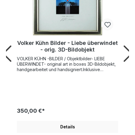
Volker Kühn Bilder - Liebe überwindet
- orig. 3D-Bildobjekt
VOLKER KÜHN -BILDER / Objektbilder- LIEBE
ÜBERWINDET- original art in boxes 3D-Bildobjekt,
handgearbeitet und handsigniert.Inklusive
Holzbilderrahmen in Echtsilber Optik. Format mit
Rahmen ca. 29 x 26 cm.Volker Kühn ist international
bekannt durch seine 3-dimensional gestalteten
Objektvitrinen und Motivationsbilder. Mit Werken
wie VOLKER KUEHN - LIEBE ÜBERWINDET -
vermittelt der Künstler gut gelaunte " Lebens-
Impulse ". Er setzt meditative, motivierende und
350,00 €*
humorvolle Zitate und Lebensweisheiten in heiter-
optimistische Kunstwerke um. Eine tolle
Geschenkidee!
Details