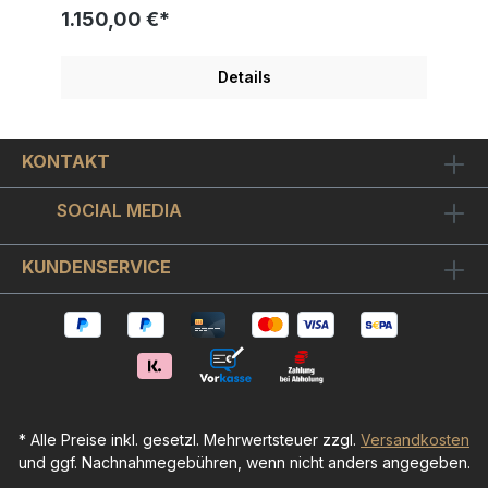
monochromen Farbtönen mit kräftiger Kontur. Ed
1.150,00 €*
Heck setzt dabei ganz bewusst auf die Reduktion
von Details und schafft so Kunstwerke von
kindlicher Naivität, die unbedingte Lebensfreude
Details
und einen besonderen Charme und Optimismus
versprühen. Häufig wiederkehrende Motive in
Hecks Arbeiten sind Tiere, vor allem der kleine
schwarz-weiß gefleckte Hund mit dem oft treu-
KONTAKT
lieben, oft perplexen Blick.Das Kunstwerk ist
handsigniert und auf 99+15 AP Exemplare weltweit
limitiert und einzeln nummeriert. Ed Heck hat das
SOCIAL MEDIA
Werk DOODLES im Format von ca. 30x40 cm als
PIGMENTDRUCK auf Leinwand gearbeitet. Weitere
Ed Heck Bilder Kunst Malerei finden Sie hier
KUNDENSERVICE
* Alle Preise inkl. gesetzl. Mehrwertsteuer zzgl.
Versandkosten
und ggf. Nachnahmegebühren, wenn nicht anders angegeben.