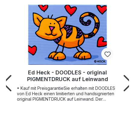
Ed Heck - DOODLES - original
PIGMENTDRUCK auf Leinwand
• Kauf mit PreisgarantieSie erhalten mit DOODLES
von Ed Heck einen limitierten und handsignierten
original PIGMENTDRUCK auf Leinwand. Der
Künstler Ed Heck (*1963 in Brooklyn, New York)
lebt und arbeitet in New York. Seit seiner ersten
Ausstellung auf der dortigen Kunstmesse Artexpo
im Jahr 1999 erfreuen sich seine Werke
zunehmender Begeisterung auf dem Kunstmarkt.
Seine Arbeiten sind Statements in fröhlichen,