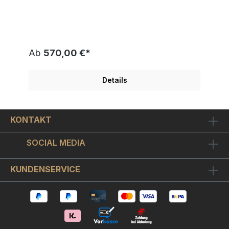
gewitzter Hund vor der amerikanischen Flagge,
den sogenannten "Stars & Stripes". Der Künstler
Ed Heck (*1963 in Brooklyn, New York) lebt und
arbeitet in New York. Seit seiner ersten Ausstellung
auf der dortigen Kunstmesse Artexpo im Jahr 1999
erfreuen sich seine Werke zunehmender
Ab
570,00 €*
Begeisterung auf dem Kunstmarkt. Seine Arbeiten
sind Statements in fröhlichen, monochromen
Farbtönen mit kräftiger Kontur. Ed Heck setzt dabei
Details
ganz bewusst auf die Reduktion von Details und
schafft so Kunstwerke von kindlicher Naivität, die
unbedingte Lebensfreude und einen besonderen
Charme und Optimismus versprühen. Häufig
KONTAKT
wiederkehrende Motive in Hecks Arbeiten sind
Tiere, vor allem der kleine schwarz-weiß
gefleckte Hund mit dem oft treu-lieben, oft
SOCIAL MEDIA
perplexen Blick.Das Kunstwerk ist handsigniert
und auf nur 350 Exemplare weltweit limitiert und
einzeln nummeriert. Die Nummerierung ist nur ein
KUNDENSERVICE
Beispiel. Sie erhalten ein Exemplar aus der
Auflage. Sie können zu STARS AND STRIPES von
Ed Heck einen Alurahmen in Silber mit Doppel-
Passepartout sowie bruchfestem Bilderglas
bestellen. Mit Rahmen hat das Bild ein Format von
ca. 60x50 cm. Weitere Ed Heck Bilder Kunst