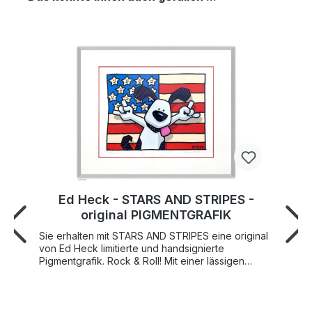
Ed Heck - STARS AND STRIPES -
original PIGMENTGRAFIK
Sie erhalten mit STARS AND STRIPES eine original
von Ed Heck limitierte und handsignierte
Pigmentgrafik. Rock & Roll! Mit einer lässigen
Geste und ausgestreckter Zunge posiert Ed's
gewitzter Hund vor der amerikanischen Flagge,
den sogenannten "Stars & Stripes". Der Künstler
Ed Heck (*1963 in Brooklyn, New York) lebt und