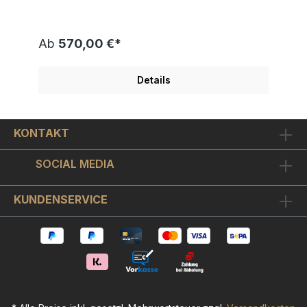
arbeitet in New York. Seit seiner ersten Ausstellung
auf der dortigen Kunstmesse Artexpo im Jahr 1999
erfreuen sich seine Werke zunehmender
Ab
570,00 €*
Begeisterung auf dem Kunstmarkt. Seine Arbeiten
sind Statements in fröhlichen, monochromen
Farbtönen mit kräftiger Kontur. Ed Heck setzt dabei
Details
ganz bewusst auf die Reduktion von Details und
schafft so Kunstwerke von kindlicher Naivität, die
unbedingte Lebensfreude und einen besonderen
Charme und Optimismus versprühen. Häufig
KONTAKT
wiederkehrende Motive in Hecks Arbeiten sind
Tiere, vor allem der kleine schwarz-weiß
gefleckte Hund mit dem oft treu-lieben, oft
SOCIAL MEDIA
perplexen Blick.Das Kunstwerk ist handsigniert
und auf nur 350 Exemplare weltweit limitiert und
einzeln nummeriert. Die Nummerierung ist nur ein
KUNDENSERVICE
Beispiel. Sie erhalten ein Exemplar aus der
Auflage. Sie können zu STARS AND STRIPES von
Ed Heck einen Alurahmen in Silber mit Doppel-
Passepartout sowie bruchfestem Bilderglas
bestellen. Mit Rahmen hat das Bild ein Format von
ca. 60x50 cm. Weitere Ed Heck Bilder Kunst
Malerei finden Sie hier