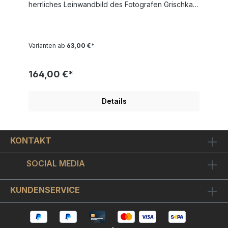
herrliches Leinwandbild des Fotografen Grischka
Georgiev. Das Bild zeigt eine sonnendurchflutete,
herrschaftliche Villa aus vergangenen Zeiten.
Geben Sie ihrem Raum Tiefe und tauchen Sie ein
in die Geschichte außergewöhnlicher Architektur.
Varianten ab
63,00 €*
Bestellen Sie noch heute GRISCHKA GEORGIEV
- Vergangene Zeiten und holen sich dieses
einzigartige Kunstwerk nach Hause. Wählen Sie
164,00 €*
oben Ihre Wunschgröße aus und bestellen sich
das Leinwandbild - Grischka Georgiev -
Vergangene Zeiten- auf Keilrahmen aufgespannt
Details
in einer ganz vorzüglichen Qualität. Ab 60cm
Bildgröße spannen wir das
Leinwandbild Vergangene Zeiten auf einen 3cm
extrahohen und stabilen Keilrahmen auf. Kleinere
KONTAKT
Formate bekommen einen 2cm normalhohen
Keilrahmen. Die Kanten des Bildes sind auch
bedruckt und um unsere Leinwandbilder
SOCIAL MEDIA
besonders langlebig zu machen versehen wir sie
mit einer schützenden Firnißschicht.
KUNDENSERVICE