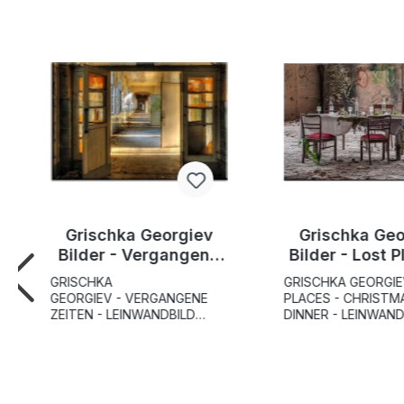
Grischka Georgiev
Grischka Geo
Bilder - Vergangene
Bilder - Lost P
Zeiten - Leinwandbild
Christmas D
GRISCHKA
GRISCHKA GEORGIE
GEORGIEV - VERGANGENE
PLACES - CHRISTM
ZEITEN - LEINWANDBILD
DINNER - LEINWAND
"VERGANGENE ZEITEN" ist
Weingläser stehen 
ein herrliches Leinwandbild
dekorierten Glasfla
des Fotografen Grischka
dem für das "Christ
Georgiev. Das Bild zeigt eine
Dinner" hergerichte
sonnendurchflutete,
Die Gäste in diesem