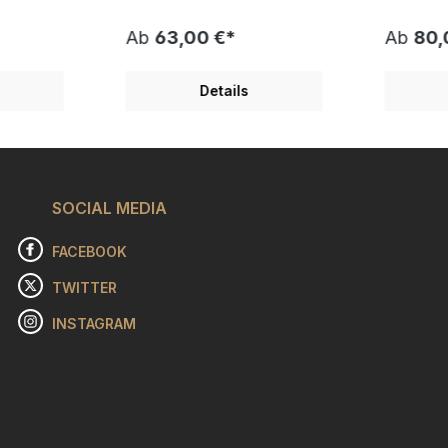
der "Lost
rankenden Pflanzen und
die Einzel
ch
vereinzelten Blüten. Dieser
Die Leuch
Ab
63,00 €*
Ab
80,
Lost Places scheint schon
den Deck
schka
eine ganze Weile verlassen
diesen d
ckfang für
zu sein. Spüren Sie die Ruhe
verwunsch
Details
Sie ihrem
und Tiefe und wagen Sie
Wagon sc
gewisse
einen weiteren "Blick in die
und doch 
uchen Sie
Ferne". Das Leinwandbild des
besonder
e
Fotografen Grischka
lebendig.
Georgiev ist ein Blickfang für
des Foto
n Sie
jeden Raum. Geben Sie ihrem
Georgiev 
KA
SOCIAL MEDIA
Zuhause das ganz gewisse
jeden Ra
as Dinner
Etwas, Tiefe und tauchen Sie
Zuhause 
es
ein in die Geschichte
Etwas, Ti
FACEBOOK
erk nach
außergewöhnlicher
ein in di
oben Ihre
Architektur. Bestellen Sie
außergew
TWITTER
und
noch heute GRISCHKA
Architektu
GEORGIEV - "Blick in die
noch heu
INSTAGRAM
chka
Ferne" und holen sich dieses
GEORGIEV
s Dinner -
einzigartige Kunstwerk nach
Waggon" 
gespannt
Hause. Wählen Sie oben Ihre
dieses ei
glichen
Wunschgröße aus und
Kunstwer
bestellen sich das
Wählen S
Leinwandbild - Grischka
Wunschgr
tmas
Georgiev - Blick in die
bestellen