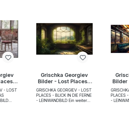
rgiev
Grischka Georgiev
Gris
laces -
Bilder - Lost Places -
Bilder
inner
Blick in die Ferne
Sub
V - LOST
GRISCHKA GEORGIEV - LOST
GRISCHK
AS
PLACES - BLICK IN DIE FERNE
PLACES 
BILD
- LEINWANDBILD Ein weiter
- LEINWANDBIL
neben
"Blick in die Ferne"
Sitze in 
schen auf
verspricht dieser
Wagenabte
mas
verwunschene Ort. Das
gekomme,
ten Tisch.
Zimmer ist bewachsen voll
Wänden bl
von an den Wänden entlang
Wänden u