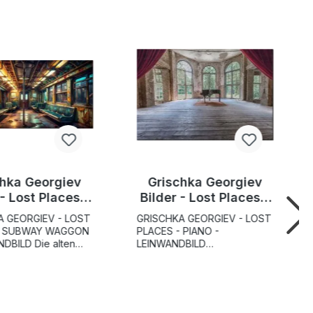
chka Georgiev
Grischka Georgiev
 - Lost Places -
Bilder - Lost Places -
way Waggon
Piano
A GEORGIEV - LOST
GRISCHKA GEORGIEV - LOST
- SUBWAY WAGGON
PLACES - PIANO -
D Die alten
LEINWANDBILD
diesem U-Bahn
Lichtdurchflutet erscheint
il sind in die Jahre
dieser Lost Places in seiner
 die Farbe an den
vollen Pracht. Vorhang auf für
ättert ab und an
das Piano. Die deckenhohen
nd Boden rosten
Fenster erhellen diesen