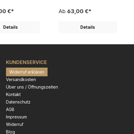
teile vor sich hin.
besonderen Platz. Der
ten strahlen von
verwunschene Ort dieser
00 €*
Ab
63,00 €*
en und erhellen
Lost Places Serie bringt uns
unklen
zu einem Schauspiel aus
enen Ort. Der Alte
Licht und Schatten. Ob sich
Details
Details
heint verlassen,
noch ein Pianist zum Flügel
wirkt dieser
traut und sich der Ruhe und
e Lost Places
Gelassenheit dieses Lost
 Das Leinwandbild
Places hingibt, bleibt
grafen Grischka
verborgen.. Das
ist ein Blickfang für
Leinwandbild des Fotografen
um. Geben Sie ihrem
KUNDENSERVICE
Grischka Georgiev ist ein
das ganz gewisse
Blickfang für jeden Raum.
Widerruf erklären
efe und tauchen Sie
Geben Sie ihrem Zuhause
e Geschichte
das ganz gewisse Etwas,
Versandkosten
öhnlicher
Tiefe und tauchen Sie ein in
Über uns / Öffnungszeiten
r. Bestellen Sie
die Geschichte
te GRISCHKA
außergewöhnlicher
Kontakt
 - "Subway
Architektur. Bestellen Sie
Datenschutz
und holen sich
noch heute GRISCHKA
AGB
nzigartige
GEORGIEV - "Piano" und
k nach Hause.
holen sich dieses
Impressum
ie oben Ihre
einzigartige Kunstwerk nach
Widerruf
öße aus und
Hause. Wählen Sie oben Ihre
 sich das
Blog
Wunschgröße aus und