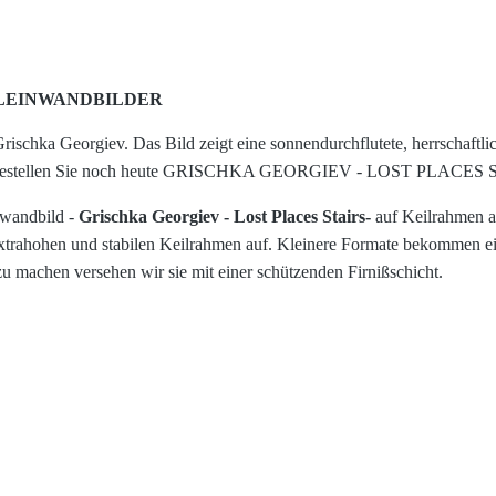
LEINWANDBILDER
 Grischka Georgiev. Das Bild zeigt eine sonnendurchflutete, herrschaft
ur. Bestellen Sie noch heute GRISCHKA GEORGIEV - LOST PLACES STA
nwandbild -
Grischka Georgiev - Lost Places Stairs
-
auf Keilrahmen a
xtrahohen und stabilen Keilrahmen auf. Kleinere Formate bekommen e
 machen versehen wir sie mit einer schützenden Firnißschicht.